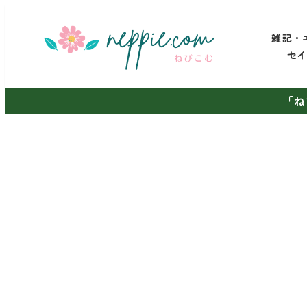
メ
イ
雑記・
ン
セ
コ
ン
「ね
テ
ン
ツ
へ
移
動