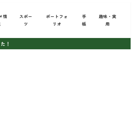
メ情
スポー
ポートフォ
手
趣味・実
報
ツ
リオ
帳
用
した！