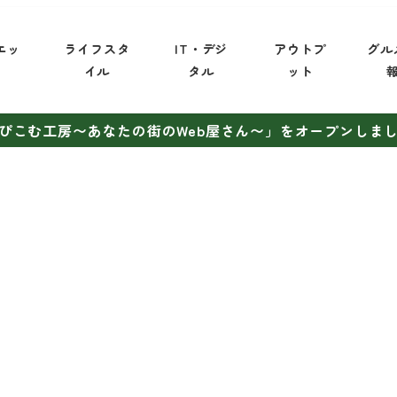
エッ
ライフスタ
IT・デジ
アウトプ
グル
イ
イル
タル
ット
ぴこむ工房〜あなたの街のWeb屋さん〜」をオープンしま