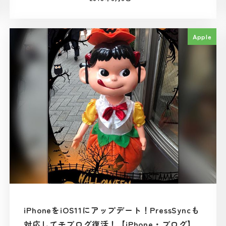
投稿日
Apple
iPhoneをiOS11にアップデート！PressSyncも
対応してモブログ復活！【iPhone・ブログ】