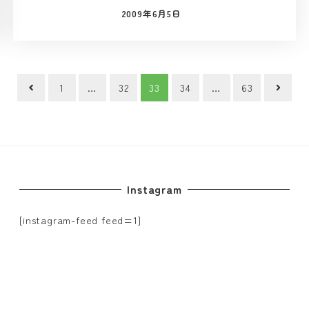
2009年6月5日
投稿日
1
…
32
33
34
…
63
Instagram
[instagram-feed feed=1]