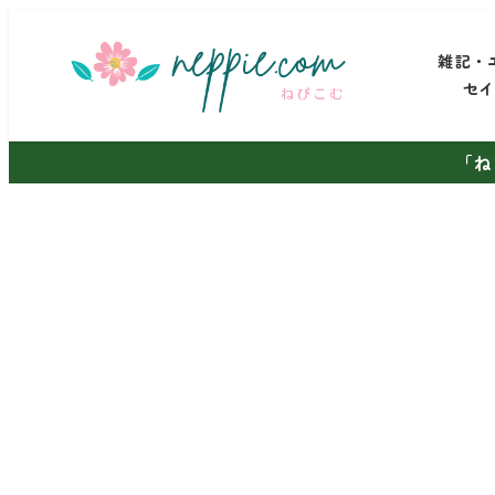
メ
イ
雑記・
ン
セ
コ
ン
「ね
テ
ン
ツ
へ
移
動