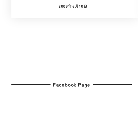
2009年6月10日
投稿日
投
稿
の
ペ
Facebook Page
ー
ジ
送
り