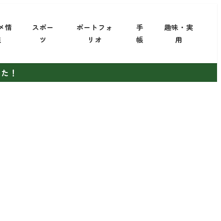
メ情
スポー
ポートフォ
手
趣味・実
報
ツ
リオ
帳
用
した！