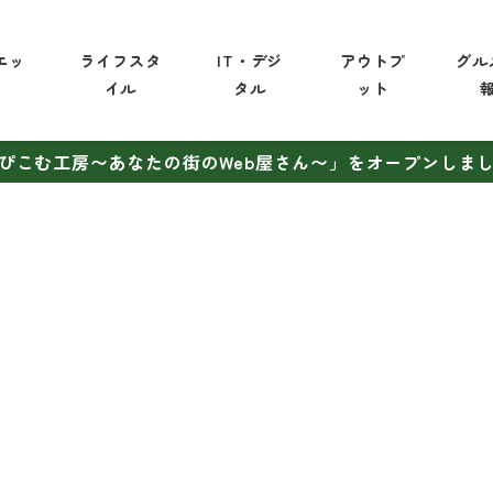
エッ
ライフスタ
IT・デジ
アウトプ
グル
イ
イル
タル
ット
ぴこむ工房〜あなたの街のWeb屋さん〜」をオープンしま