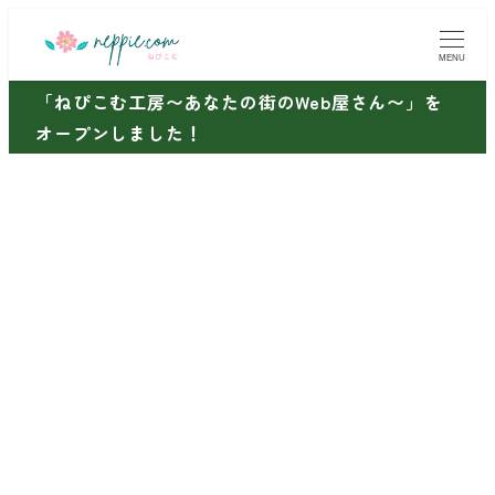
メ
イ
MENU
ン
「ねぴこむ工房〜あなたの街のWeb屋さん〜」を
コ
オープンしました！
ン
テ
ン
ツ
へ
移
動