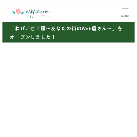
メ
イ
MENU
ン
「ねぴこむ工房〜あなたの街のWeb屋さん〜」を
コ
オープンしました！
ン
テ
ン
ツ
へ
移
動