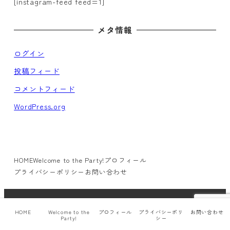
り
[instagram-feed feed=1]
メタ情報
ログイン
投稿フィード
コメントフィード
WordPress.org
HOME
Welcome to the Party!
プロフィール
プライバシーポリシー
お問い合わせ
© neppie.com All rights reserved.
HOME
Welcome to the
プロフィール
プライバシーポリ
お問い合わせ
Party!
シー