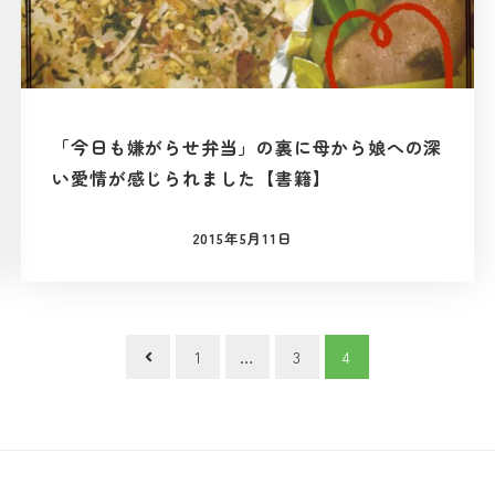
「今日も嫌がらせ弁当」の裏に母から娘への深
い愛情が感じられました【書籍】
2015年5月11日
投稿日
1
…
3
4