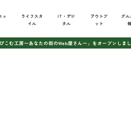
エッ
ライフスタ
IT・デジ
アウトプ
グル
イ
イル
タル
ット
ぴこむ工房〜あなたの街のWeb屋さん〜」をオープンしま