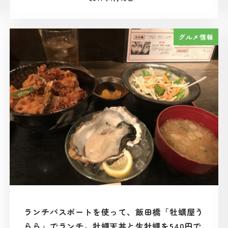
投稿日
グルメ情報
ランチパスポートを使って、飯田橋「牡蠣屋う
らら」でランチ。牡蠣天丼と生牡蠣を540円で