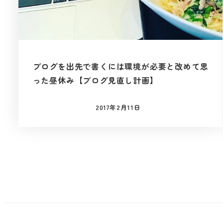
ブログを出先で書くには環境が必要と改めて思
った昼休み【ブログ見直し計画】
2017年2月11日
投稿日
投
稿
の