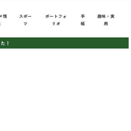
メ情
スポー
ポートフォ
手
趣味・実
報
ツ
リオ
帳
用
した！