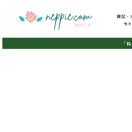
メ
イ
雑記・
ン
セ
コ
ン
「ね
テ
ン
ツ
へ
移
動