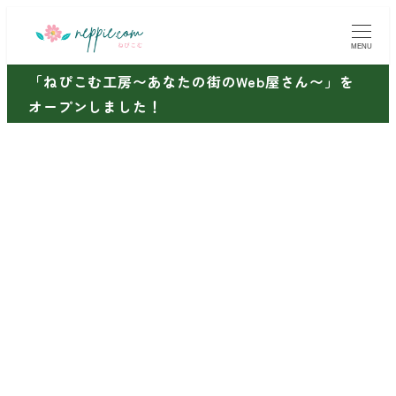
メ
イ
MENU
ン
「ねぴこむ工房〜あなたの街のWeb屋さん〜」を
コ
オープンしました！
ン
テ
ン
ツ
へ
移
動