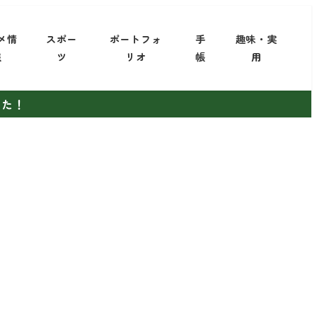
メ情
スポー
ポートフォ
手
趣味・実
報
ツ
リオ
帳
用
した！