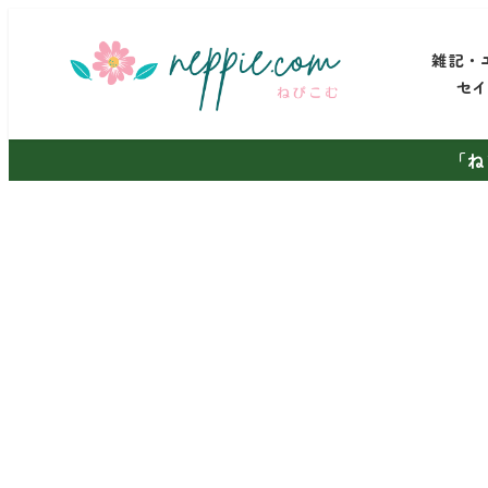
メ
イ
雑記・
ン
セ
コ
ン
「ね
テ
ン
ツ
へ
移
動