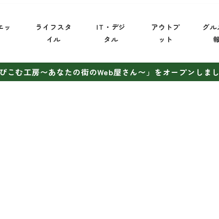
エッ
ライフスタ
IT・デジ
アウトプ
グル
イ
イル
タル
ット
ぴこむ工房〜あなたの街のWeb屋さん〜」をオープンしま