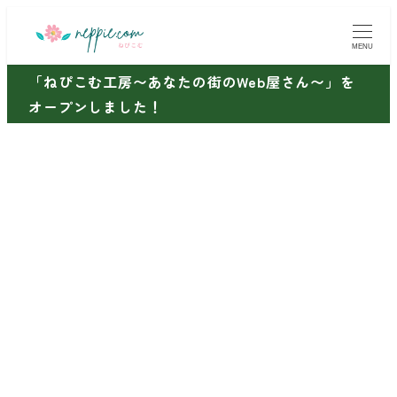
メ
イ
MENU
ン
「ねぴこむ工房〜あなたの街のWeb屋さん〜」を
コ
オープンしました！
ン
テ
ン
ツ
へ
移
動