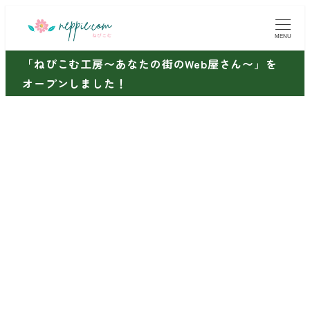
メ
イ
MENU
ン
「ねぴこむ工房〜あなたの街のWeb屋さん〜」を
コ
オープンしました！
ン
テ
ン
ツ
へ
移
動