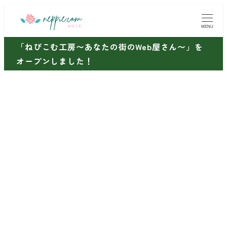
メ
イ
MENU
ン
「ねぴこむ工房〜あなたの街のWeb屋さん〜」を
コ
オープンしました！
ン
テ
ン
ツ
へ
移
動