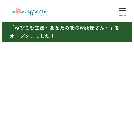
メ
イ
MENU
ン
「ねぴこむ工房〜あなたの街のWeb屋さん〜」を
コ
オープンしました！
ン
テ
ン
ツ
へ
移
動