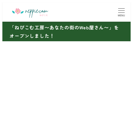
メ
イ
MENU
ン
「ねぴこむ工房〜あなたの街のWeb屋さん〜」を
コ
オープンしました！
ン
テ
ン
ツ
へ
移
動