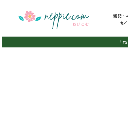
メ
イ
雑記・
ン
セ
コ
ン
「ね
テ
ン
ツ
へ
移
動