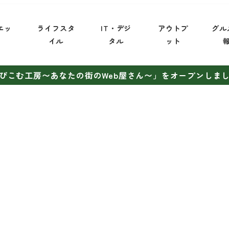
エッ
ライフスタ
IT・デジ
アウトプ
グル
イ
イル
タル
ット
ぴこむ工房〜あなたの街のWeb屋さん〜」をオープンしま