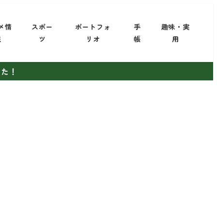
メ情
スポー
ポートフォ
手
趣味・実
報
ツ
リオ
帳
用
した！