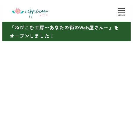
メ
イ
MENU
ン
「ねぴこむ工房〜あなたの街のWeb屋さん〜」を
コ
オープンしました！
ン
テ
ン
ツ
へ
移
動