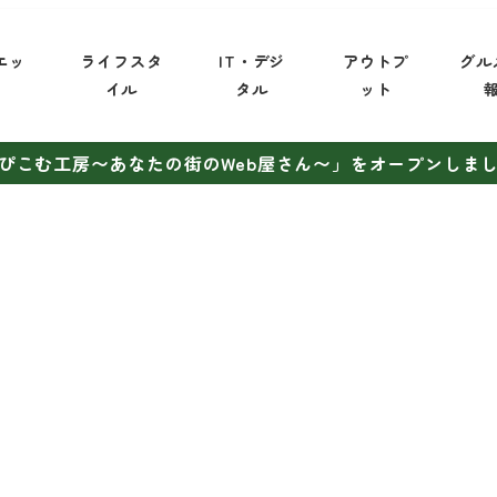
エッ
ライフスタ
IT・デジ
アウトプ
グル
イ
イル
タル
ット
ぴこむ工房〜あなたの街のWeb屋さん〜」をオープンしま