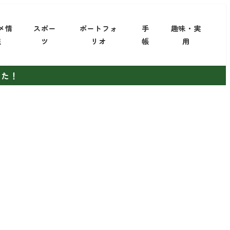
メ情
スポー
ポートフォ
手
趣味・実
報
ツ
リオ
帳
用
した！