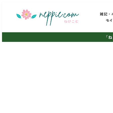
メ
イ
雑記・
ン
セ
コ
ン
「ね
テ
ン
ツ
へ
移
動