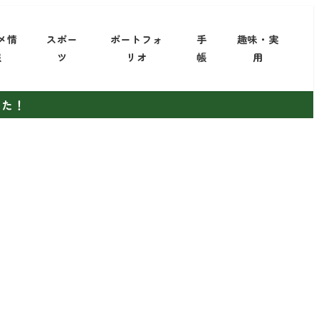
メ情
スポー
ポートフォ
手
趣味・実
報
ツ
リオ
帳
用
した！