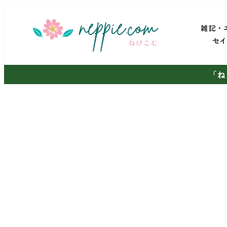
メ
イ
雑記・
ン
セ
コ
ン
「ね
テ
ン
ツ
へ
移
動