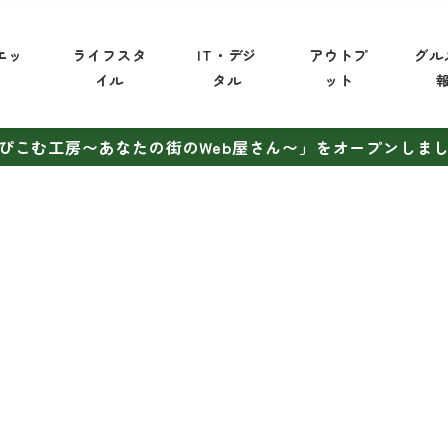
エッ
ライフスタ
IT・デジ
アウトプ
グル
イ
イル
タル
ット
ぴこむ工房〜あなたの街のWeb屋さん〜」をオープンしま