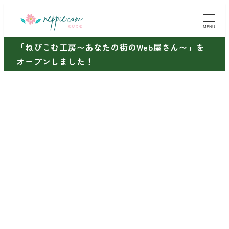
メ
イ
MENU
ン
「ねぴこむ工房〜あなたの街のWeb屋さん〜」を
コ
オープンしました！
ン
テ
ン
ツ
へ
移
動