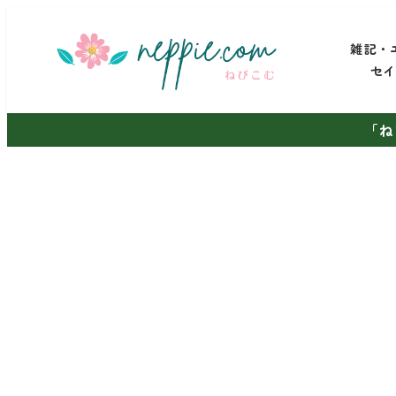
メ
イ
雑記・
ン
セ
コ
ン
「ね
テ
ン
ツ
へ
移
動