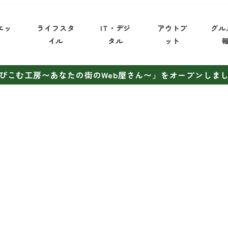
エッ
ライフスタ
IT・デジ
アウトプ
グル
イ
イル
タル
ット
ぴこむ工房〜あなたの街のWeb屋さん〜」をオープンしま