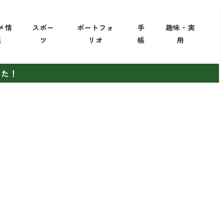
メ情
スポー
ポートフォ
手
趣味・実
報
ツ
リオ
帳
用
した！