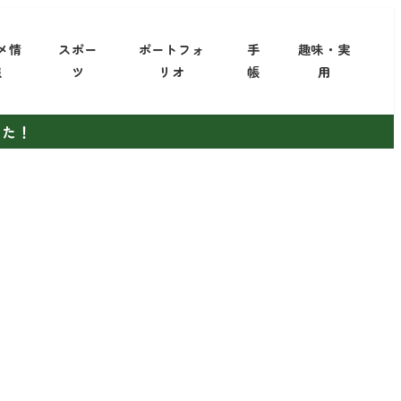
メ情
スポー
ポートフォ
手
趣味・実
報
ツ
リオ
帳
用
した！