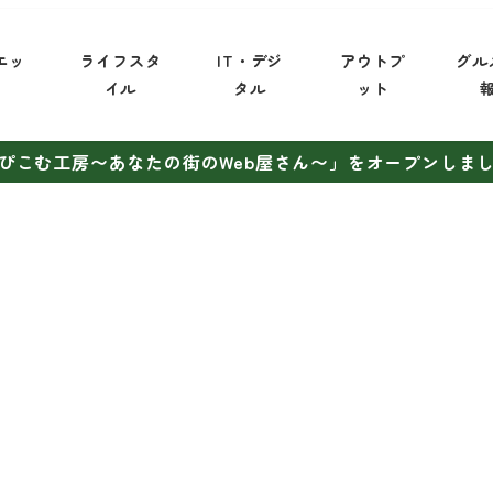
エッ
ライフスタ
IT・デジ
アウトプ
グル
イ
イル
タル
ット
ぴこむ工房〜あなたの街のWeb屋さん〜」をオープンしま