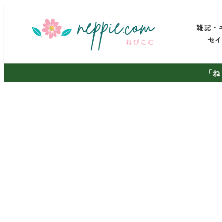
メ
イ
雑記・
ン
セ
コ
ン
「ね
テ
ン
ツ
へ
移
動