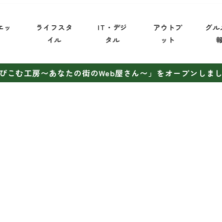
エッ
ライフスタ
IT・デジ
アウトプ
グル
イ
イル
タル
ット
ぴこむ工房〜あなたの街のWeb屋さん〜」をオープンしま