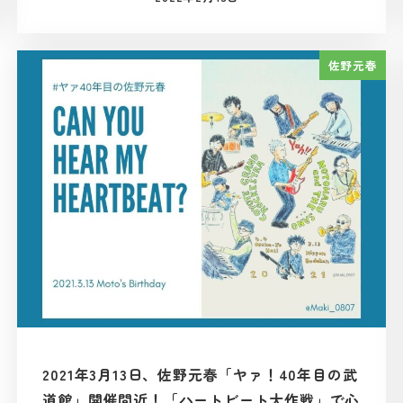
投稿日
佐野元春
2021年3月13日、佐野元春「ヤァ！40年目の武
道館」開催間近！「ハートビート大作戦」で心