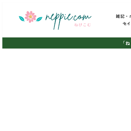
メ
イ
雑記・
ン
セ
コ
ン
「ね
テ
ン
ツ
へ
移
動