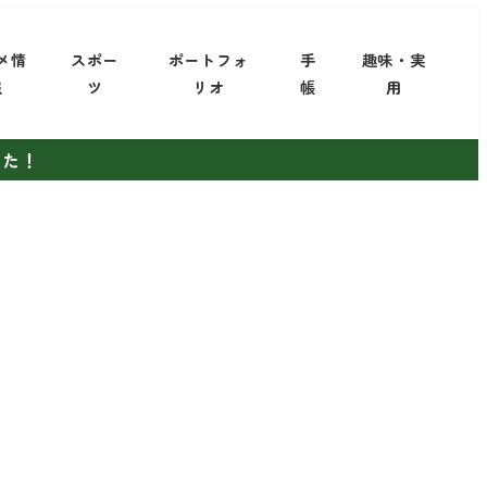
メ情
スポー
ポートフォ
手
趣味・実
報
ツ
リオ
帳
用
した！