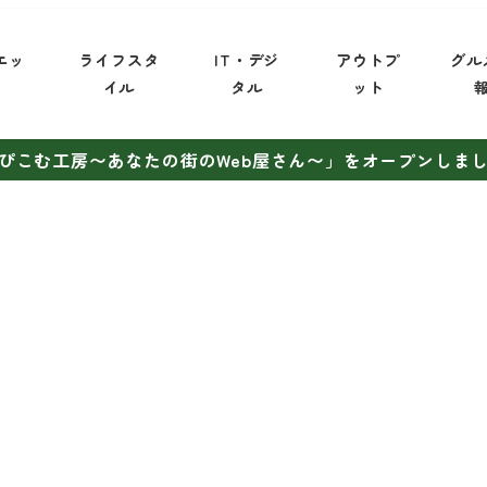
エッ
ライフスタ
IT・デジ
アウトプ
グル
イ
イル
タル
ット
ぴこむ工房〜あなたの街のWeb屋さん〜」をオープンしま