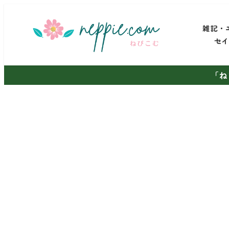
メ
イ
雑記・
ン
セ
コ
ン
「ね
テ
ン
ツ
へ
移
動