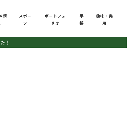
メ情
スポー
ポートフォ
手
趣味・実
報
ツ
リオ
帳
用
した！