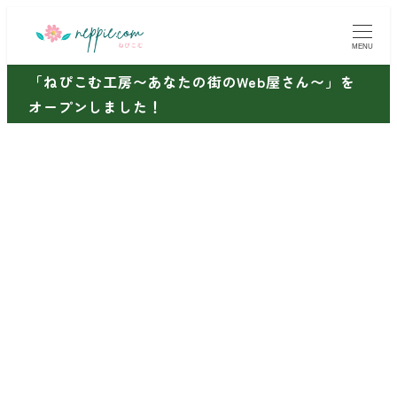
メ
イ
MENU
ン
「ねぴこむ工房〜あなたの街のWeb屋さん〜」を
コ
オープンしました！
ン
テ
ン
ツ
へ
移
動