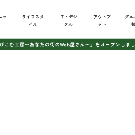
エッ
ライフスタ
IT・デジ
アウトプ
グル
イ
イル
タル
ット
ぴこむ工房〜あなたの街のWeb屋さん〜」をオープンしま