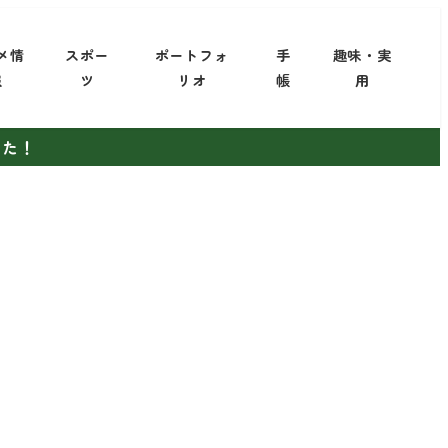
メ情
スポー
ポートフォ
手
趣味・実
報
ツ
リオ
帳
用
した！