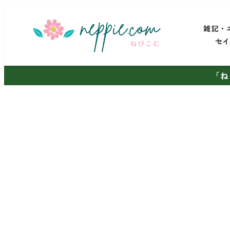
メ
イ
雑記・
ン
セ
コ
ン
「ね
テ
ン
ツ
へ
移
動