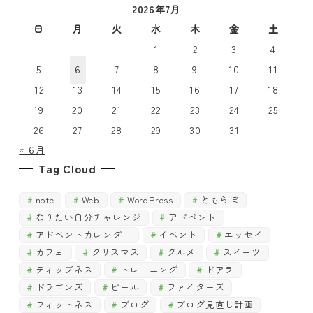
2026年7月
で
探
探
日
月
火
水
木
金
土
す
す
1
2
3
4
5
6
7
8
9
10
11
12
13
14
15
16
17
18
19
20
21
22
23
24
25
26
27
28
29
30
31
« 6月
Tag Cloud
note
Web
WordPress
ともらぼ
なりたい自分チャレンジ
アドベント
アドベントカレンダー
イベント
エッセイ
カフェ
クリスマス
グルメ
スイーツ
ティップネス
トレーニング
ドアラ
ドラゴンズ
ビール
ファイターズ
フィットネス
ブログ
ブログ見直し計画