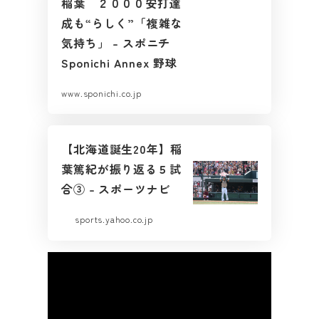
稲葉 ２０００安打達
成も“らしく”「複雑な
気持ち」 – スポニチ
Sponichi Annex 野球
www.sponichi.co.jp
【北海道誕生20年】稲
葉篤紀が振り返る５試
合③ – スポーツナビ
sports.yahoo.co.jp