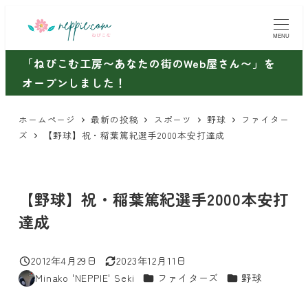
メ
イ
MENU
ン
「ねぴこむ工房〜あなたの街のWeb屋さん〜」を
コ
オープンしました！
ン
テ
ホームページ
最新の投稿
スポーツ
野球
ファイター
ン
ズ
【野球】祝・稲葉篤紀選手2000本安打達成
ツ
へ
移
【野球】祝・稲葉篤紀選手2000本安打
動
達成
2012年4月29日
2023年12月11日
投稿日
更新日
カテゴリー
カテゴリー
Minako 'NEPPIE' Seki
ファイターズ
野球
著
者