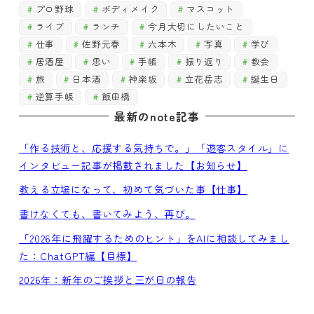
プロ野球
ボディメイク
マスコット
ライブ
ランチ
今月大切にしたいこと
仕事
佐野元春
六本木
写真
学び
居酒屋
思い
手帳
振り返り
教会
旅
日本酒
神楽坂
立花岳志
誕生日
逆算手帳
飯田橋
最新のnote記事
「作る技術と、応援する気持ちで。」「遊客スタイル」に
インタビュー記事が掲載されました【お知らせ】
教える立場になって、初めて気づいた事【仕事】
書けなくても、書いてみよう、再び。
「2026年に飛躍するためのヒント」をAIに相談してみまし
た：ChatGPT編【目標】
2026年：新年のご挨拶と三が日の報告