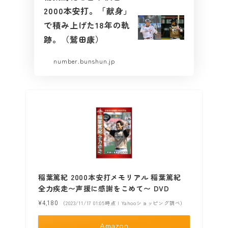
2000本安打。「献身」
で積み上げた18年の軌
跡。（鷲田康）
number.bunshun.jp
稲葉篤紀 2000本安打メモリアル 稲葉篤紀
全力疾走〜声援に感謝をこめて〜 DVD
¥4,180
（2023/11/17 01:05時点 | Yahooショッピング調べ）
Amazon