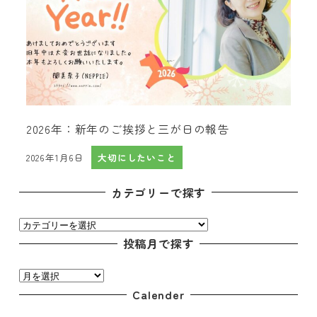
2026年：新年のご挨拶と三が日の報告
2026年1月6日
大切にしたいこと
投稿日
カテゴリーで探す
カ
テ
投稿月で探す
ゴ
投
リ
稿
Calender
ー
月
で