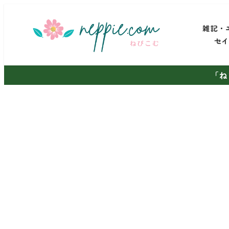
メ
イ
雑記・
ン
セ
コ
ン
「ね
テ
ン
ツ
へ
移
動