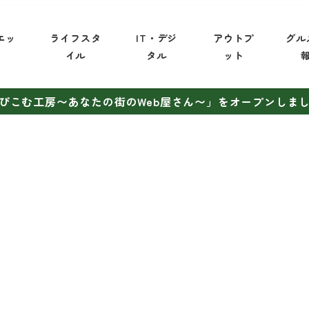
エッ
ライフスタ
IT・デジ
アウトプ
グル
イ
イル
タル
ット
ぴこむ工房〜あなたの街のWeb屋さん〜」をオープンしま