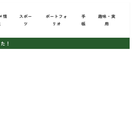
メ情
スポー
ポートフォ
手
趣味・実
報
ツ
リオ
帳
用
した！