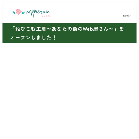
メ
イ
MENU
ン
「ねぴこむ工房〜あなたの街のWeb屋さん〜」を
コ
オープンしました！
ン
テ
ン
ツ
へ
移
動