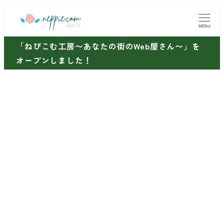
メ
イ
MENU
ン
「ねぴこむ工房〜あなたの街のWeb屋さん〜」を
コ
オープンしました！
ン
テ
ン
ツ
へ
移
動