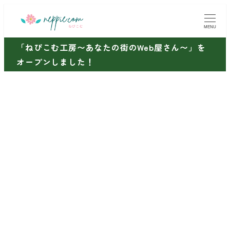
メ
イ
MENU
ン
「ねぴこむ工房〜あなたの街のWeb屋さん〜」を
コ
オープンしました！
ン
テ
ン
ツ
へ
移
動