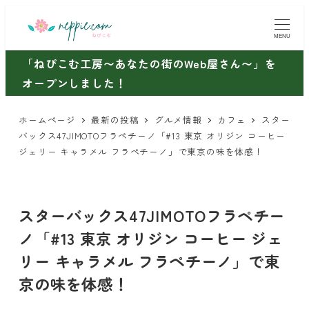
メ
イ
MENU
ン
「ねぴこむ工房〜あなたの街のWeb屋さん〜」を
コ
オープンしました！
ン
テ
ホームページ
最新の投稿
グルメ情報
カフェ
スター
ン
バックス47JIMOTOフラペチーノ「#13 東京 オリジン コーヒー
ツ
ジェリー キャラメル フラペチーノ」で東京の味を体感！
へ
移
動
スターバックス47JIMOTOフラペチー
ノ「#13 東京 オリジン コーヒー ジェ
リー キャラメル フラペチーノ」で東
京の味を体感！