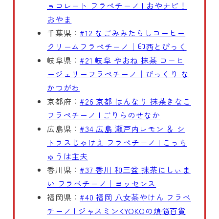
ョコレート フラペチーノ | おやナビ！
おやま
千葉県：
#12 なごみみたらしコーヒー
クリームフラペチーノ｜印西とぴっく
岐阜県：
#21 岐阜 やおね 抹茶 コーヒ
ージェリーフラペチーノ｜びっくり な
かつがわ
京都府：
#26 京都 はんなり 抹茶きなこ
フラペチーノ | ごりらのせなか
広島県：
#34 広島 瀬戸内レモン ＆ シ
トラスじゃけえ フラペチーノ | こっち
ゅうは主夫
香川県：
#37 香川 和三盆 抹茶にしぃま
い フラペチーノ｜ヨッセンス
福岡県：
#40 福岡 八女茶やけん フラペ
チーノ | ジャスミンKYOKOの煩悩百貨