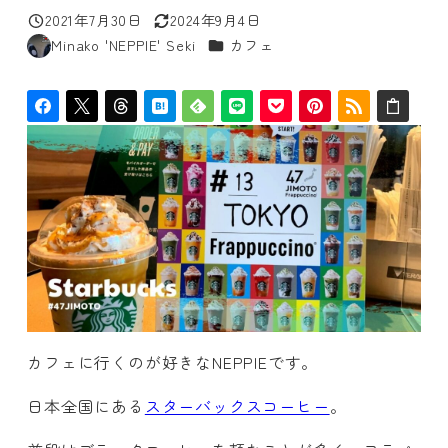
2021年7月30日
2024年9月4日
投稿日
更新日
カテゴリー
Minako 'NEPPIE' Seki
カフェ
著
者
カフェに行くのが好きなNEPPIEです。
日本全国にある
スターバックスコーヒー
。