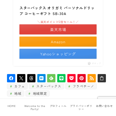
スターバックス オリガミ パーソナルドリッ
プ コーヒーギフト SB-30A
＼楽天ポイント5倍セール！／
楽天市場
Amazon
Yahooショッピング
ポチップ
カフェ
スターバックス
フラペチーノ
地域
地域限定
HOME
Welcome to the
プロフィール
プライバシーポリ
お問い合わせ
Party!
シー
この記事を書いた人