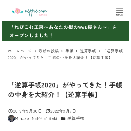
メ
イ
MENU
ン
「ねぴこむ工房〜あなたの街のWeb屋さん〜」を
コ
オープンしました！
ン
テ
ホームページ
最新の投稿
手帳
逆算手帳
「逆算手帳
ン
2020」がやってきた！手帳の中身を大紹介！【逆算手帳】
ツ
へ
移
「逆算手帳2020」がやってきた！手帳
動
の中身を大紹介！【逆算手帳】
2019年9月30日
2022年9月7日
投稿日
更新日
カテゴリー
Minako 'NEPPIE' Seki
逆算手帳
著
者