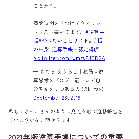
ことかな。
隙間時間を見つけてウィッシ
ュリスト書いてます。
#逆算手
帳
#やりたいことリスト
#手帳
の中身
#逆算手帳・認定講師
pic.twitter.com/wmzsZJCDSA
— きむら あきらこ｜税務×逆
算思考×ブログ｜筋トレで自
分を変えつつある人 (@k_tax)
September 26, 2019
私もあきらこさんのように見える形で進捗報告をし
ていこうかな。頑張ります！
2021年版逆算手帳についての重要