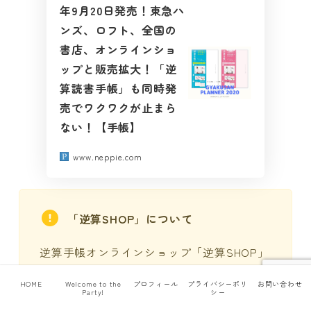
年9月20日発売！東急ハ
ンズ、ロフト、全国の
書店、オンラインショ
ップと販売拡大！「逆
算読書手帳」も同時発
売でワクワクが止まら
ない！【手帳】
www.neppie.com
「逆算SHOP」について
逆算手帳オンラインショップ「逆算SHOP」
はクローズしています（2020/09/12現
HOME
Welcome to the
プロフィール
プライバシーポリ
お問い合わせ
在）。
Party!
シー
今後の状況については分かり次第、当ブロ