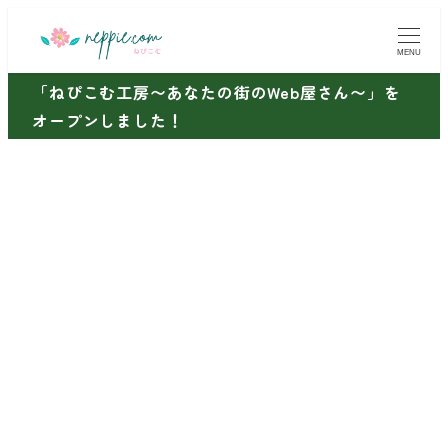
メ
イ
MENU
ン
「ねぴこむ工房〜あなたの街のWeb屋さん〜」を
コ
オープンしました！
ン
テ
ン
ツ
へ
移
動