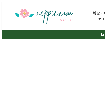
メ
イ
雑記・
ン
セ
コ
ン
「ね
テ
ン
ツ
へ
移
動