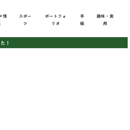
メ情
スポー
ポートフォ
手
趣味・実
報
ツ
リオ
帳
用
した！