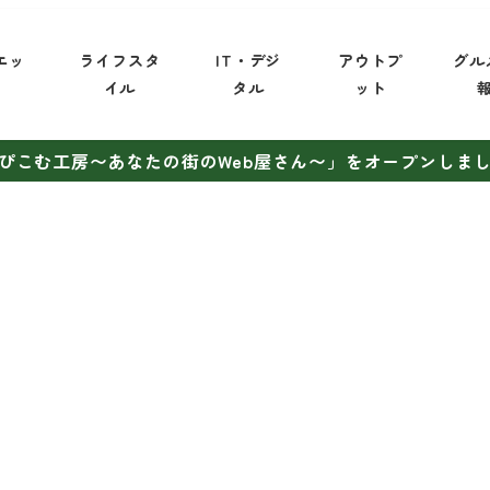
エッ
ライフスタ
IT・デジ
アウトプ
グル
イ
イル
タル
ット
ぴこむ工房〜あなたの街のWeb屋さん〜」をオープンしま