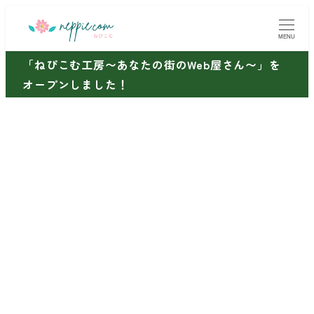
メ
イ
MENU
ン
「ねぴこむ工房〜あなたの街のWeb屋さん〜」を
コ
オープンしました！
ン
テ
ン
ツ
へ
移
動