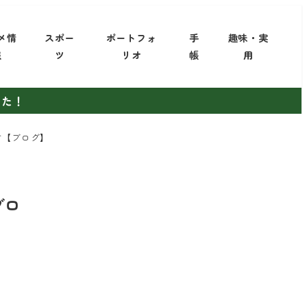
メ情
スポー
ポートフォ
手
趣味・実
報
ツ
リオ
帳
用
した！
す【ブログ】
ブロ