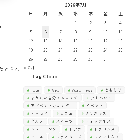
2026年7月
で
探
探
日
月
火
水
木
金
土
す
す
1
2
3
4
カ
5
6
7
8
9
10
11
12
13
14
15
16
17
18
19
20
21
22
23
24
25
26
27
28
29
30
31
« 6月
たとされ
Tag Cloud
note
Web
WordPress
ともらぼ
なりたい自分チャレンジ
アドベント
アドベントカレンダー
イベント
エッセイ
カフェ
クリスマス
グルメ
スイーツ
ティップネス
トレーニング
ドアラ
ドラゴンズ
ビール
ファイターズ
フィットネス