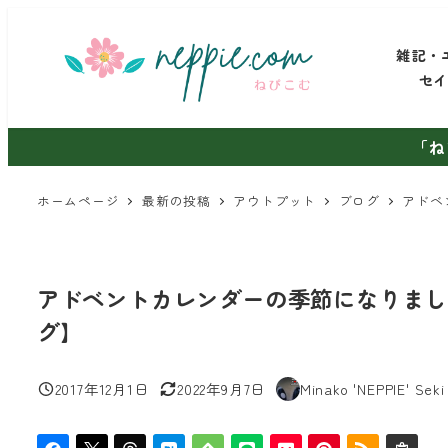
メ
イ
雑記・
ン
セ
コ
ン
「ね
テ
ン
ホームページ
最新の投稿
アウトプット
ブログ
アドベ
ツ
へ
移
アドベントカレンダーの季節になりまし
動
グ】
2017年12月1日
2022年9月7日
Minako 'NEPPIE' Seki
投稿日
更新日
著
者