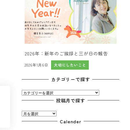
2026年：新年のご挨拶と三が日の報告
2026年1月6日
大切にしたいこと
投稿日
カテゴリーで探す
カ
テ
投稿月で探す
ゴ
投
リ
稿
Calender
ー
月
で