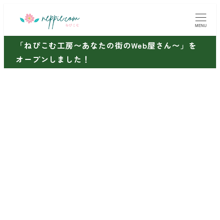
メ
イ
MENU
ン
「ねぴこむ工房〜あなたの街のWeb屋さん〜」を
コ
オープンしました！
ン
テ
ン
ツ
へ
移
動