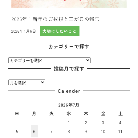
2026年：新年のご挨拶と三が日の報告
2026年1月6日
大切にしたいこと
投稿日
カテゴリーで探す
カ
テ
投稿月で探す
ゴ
投
リ
稿
Calender
ー
月
で
2026年7月
で
探
探
日
月
火
水
木
金
土
す
す
1
2
3
4
5
6
7
8
9
10
11