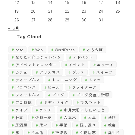
12
13
14
15
16
17
18
19
20
21
22
23
24
25
26
27
28
29
30
31
« 6月
Tag Cloud
note
Web
WordPress
ともらぼ
なりたい自分チャレンジ
アドベント
アドベントカレンダー
イベント
エッセイ
カフェ
クリスマス
グルメ
スイーツ
ティップネス
トレーニング
ドアラ
ドラゴンズ
ビール
ファイターズ
フィットネス
ブログ
ブログ見直し計画
プロ野球
ボディメイク
マスコット
ライブ
ランチ
今月大切にしたいこと
仕事
佐野元春
六本木
写真
学び
居酒屋
思い
手帳
振り返り
教会
旅
日本酒
神楽坂
立花岳志
誕生日