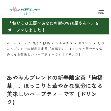
メ
イ
MENU
ン
「ねぴこむ工房〜あなたの街のWeb屋さん〜」を
コ
オープンしました！
ン
テ
ホームページ
最新の投稿
グルメ情報
ドリンク
あや
ン
みんブレンドの新春限定茶「絢福茶」、ほっこりと華やかな気
ツ
分になる美味しいハーブティーです【ドリンク】
へ
移
動
あやみんブレンドの新春限定茶「絢福
茶」、ほっこりと華やかな気分になる
美味しいハーブティーです【ドリン
ク】