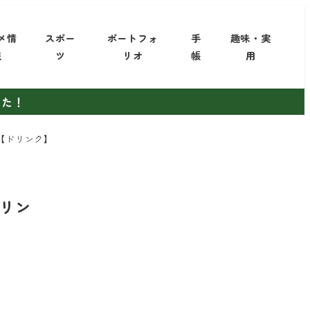
メ情
スポー
ポートフォ
手
趣味・実
報
ツ
リオ
帳
用
した！
い【ドリンク】
ドリン