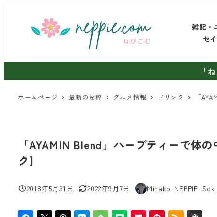
メ
イ
雑記・
ン
セ
コ
ン
「ね
テ
ン
ホームページ
最新の投稿
グルメ情報
ドリンク
「AY
ツ
へ
移
「AYAMIN Blend」ハーブティー
動
ク】
2018年5月31日
2022年9月7日
Minako 'NEPPIE' Seki
投稿日
更新日
著
者