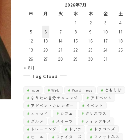
2026年7月
で
探
探
日
月
火
水
木
金
土
す
す
1
2
3
4
5
6
7
8
9
10
11
12
13
14
15
16
17
18
19
20
21
22
23
24
25
26
27
28
29
30
31
« 6月
Tag Cloud
note
Web
WordPress
ともらぼ
なりたい自分チャレンジ
アドベント
アドベントカレンダー
イベント
エッセイ
カフェ
クリスマス
グルメ
スイーツ
ティップネス
トレーニング
ドアラ
ドラゴンズ
ビール
ファイターズ
フィットネス