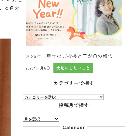
、と自分
2026年：新年のご挨拶と三が日の報告
2026年1月6日
大切にしたいこと
投稿日
カテゴリーで探す
カ
テ
投稿月で探す
ゴ
投
リ
稿
Calender
ー
月
で