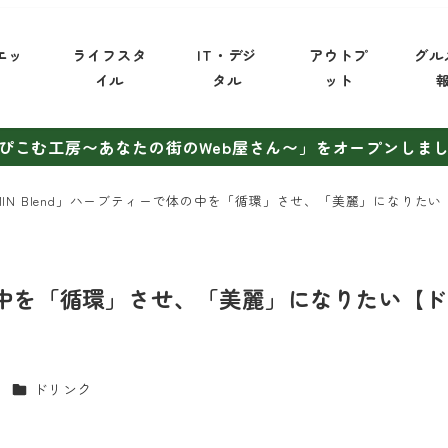
エッ
ライフスタ
IT・デジ
アウトプ
グル
イ
イル
タル
ット
ぴこむ工房〜あなたの街のWeb屋さん〜」をオープンしま
AMIN Blend」ハーブティーで体の中を「循環」させ、「美麗」になりた
で体の中を「循環」させ、「美麗」になりたい【
カテゴリー
ドリンク