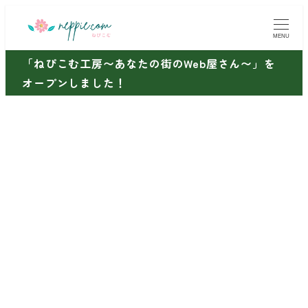
メ
イ
MENU
ン
「ねぴこむ工房〜あなたの街のWeb屋さん〜」を
コ
オープンしました！
ン
テ
ン
ツ
へ
移
動