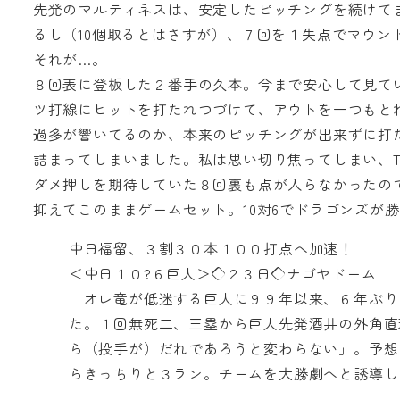
先発のマルティネスは、安定したピッチングを続けてま
るし（10個取るとはさすが）、７回を１失点でマウン
それが…。
８回表に登板した２番手の久本。今まで安心して見て
ツ打線にヒットを打たれつづけて、アウトを一つもと
過多が響いてるのか、本来のピッチングが出来ずに打
詰まってしまいました。私は思い切り焦ってしまい、
ダメ押しを期待していた８回裏も点が入らなかったの
抑えてこのままゲームセット。10対6でドラゴンズが
中日福留、３割３０本１００打点へ加速！
＜中日１０?６巨人＞◇２３日◇ナゴヤドーム
オレ竜が低迷する巨人に９９年以来、６年ぶり
た。１回無死二、三塁から巨人先発酒井の外角直
ら（投手が）だれであろうと変わらない」。予想
らきっちりと３ラン。チームを大勝劇へと誘導し