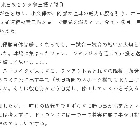
 来日初２ケタ奪三振７勝目
が空を切り、小久保が、阿部が直球の威力に腰を引き、ボ
６者連続の奪三振ショーで竜党を燃えさせ、今季７勝目。
添えた。
…優勝自体は厳しくなっても、一試合一試合の戦いが大切と
した。球場に集まったファン、TVやラジオを通して声援を
を嬉しく思いました。
。ストライクが入らずに、ワンアウトもとれずの降板。落合
スコミに公に出す事で（朝日新聞のスポーツ欄でも取り上げ
うか。あとは彼自身がどう自覚し、修正していくかを考える
ましたが、一昨日の敗戦をひきずらずに勝つ事が出来たとい
とは考えずに、ドラゴンズには一つ一つ着実に勝つ事を目指
締めてほしいですね。