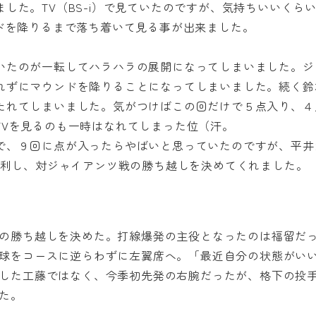
した。TV（BS-i）で見ていたのですが、気持ちいいくら
ドを降りるまで落ち着いて見る事が出来ました。
いたのが一転してハラハラの展開になってしまいました。ジ
れずにマウンドを降りることになってしまいました。続く鈴
たれてしまいました。気がつけばこの回だけで５点入り、４
TVを見るのも一時はなれてしまった位（汗。
で、９回に点が入ったらやばいと思っていたのですが、平井
勝利し、対ジャイアンツ戦の勝ち越しを決めてくれました。
の勝ち越しを決めた。打線爆発の主役となったのは福留だ
球をコースに逆らわずに左翼席へ。「最近自分の状態がい
した工藤ではなく、今季初先発の右腕だったが、格下の投
た。