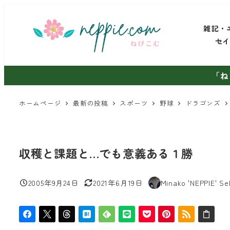
メ
イ
雑記・
ン
セ
コ
ン
「ね
テ
ン
ホームページ
最新の投稿
スポーツ
野球
ドラゴンズ
ツ
へ
移
収穫と課題と…でも意義ある１勝
動
2005年9月24日
2021年6月19日
Minako 'NEPPIE' Se
投稿日
更新日
著
者