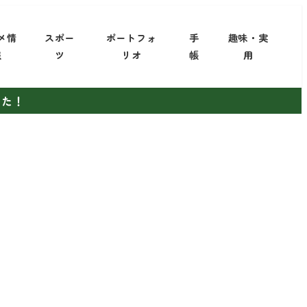
メ情
スポー
ポートフォ
手
趣味・実
報
ツ
リオ
帳
用
した！