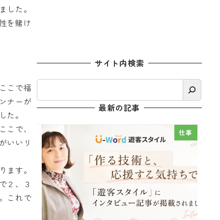
ました。
性を賭け
サイト内検索
検
ここで福
索
ンナーが
最新の記事
した。
ここで、
仕事
がいいリ
ります。
で２、３
。これで