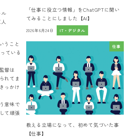
「仕事に役立つ情報」をChatGPTに聞い
ール
てみることにしました【AI】
巨人
2026年6月24日
IT・デジタル
投稿日
いうこと
仕事
送っている
監督は
られてま
きっかけ
う意味で
して頑張
教える立場になって、初めて気づいた事
【仕事】