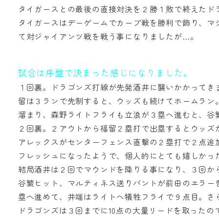
タイガースとの最後の直接対決を２勝１敗で終えたド
タイガースはデーゲームでカープ戦を勝利で飾り、マ
て対ジャイアンツ戦を戦う事になりましたが…。
試合は序盤で決まった感じになりました。
１回裏。ドラゴンズ打線が先発酒井に襲いかかってき
留は３ランで先制すると、ウッズも続けてホームラン
溜まり、森野ライトフライも立浪が３塁へ進むと、谷
２回裏。２アウトから福留２塁打で出塁するとウッズ
アレックスがセンターフェンス直撃の２塁打で２点追
フレッシュになったようで、個人的にとても嬉しかっ
結局酒井は２回でマウンドを降りる事になり、３回か
谷繁ヒット、マルティネス送りバントが前田のエラー
塁へ進めて、井端はライトへ犠牲フライで９点目。さ
ドラゴンズは３回までに10点の大量リードを取ったの