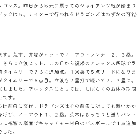
ラゴンズ。昨日から地元に戻ってのジャイアンツ戦が始まり
ジックは５。ナイターで行われるドラゴンズはわずかの可能
ます。荒木、井端がヒットでノーアウトランナー２、３塁。
。さらに立浪ヒット、この日から復帰のアレックス四球でラ
繁タイムリーでさらに追加点。１回裏で５点リードになりま
がタイムリーで６点目。立浪も２塁打で続いて２、３塁に。
加しました。アレックスにとっては、しばらくのお休み期間
たです。
らは前田に交代。ドラゴンズはその前田に対しても襲いかか
を呼び、ノーアウト１、２塁。荒木はきっちりと送りバント
らに福留の場面でキャッチャー村田のパスボールで１点追加
でした。