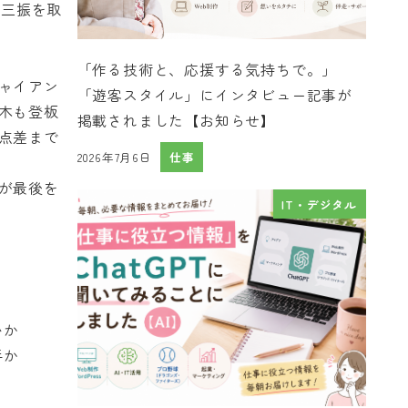
い三振を取
「作る技術と、応援する気持ちで。」
ャイアン
「遊客スタイル」にインタビュー記事が
木も登板
掲載されました【お知らせ】
点差まで
2026年7月6日
仕事
投稿日
が最後を
IT・デジタル
っ
いか
手か