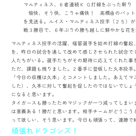
マルティネス、６者連続Ｋ Ｇ打線をぶった斬り
愉快、そう快、こりゃ痛快！ 高橋由のバット
を見送る。ルイス・マルティネス投手（２５）が
戦３勝目で、６年ぶりの勝ち越しに鮮やかな花を
マルティネス投手の活躍、福留選手を始め打線の奮起
を、昨日の試合を通して改めて感じさせられた試合で
人たちがいる。選手たちがその期待に応えてくれた事
ただ、課題も残りました。２番手に登板した久本投手
「今日の収穫は久本」とコメントしました。あえてマ
した）、久本に対して奮起を促したのではないでしょ
になると思います。
タイガースも勝ったためマジックが一つ減ってしまい
は意義ある１勝だと思います。相手チームがどうこう
って欲しい、そう思います。今日も頑張って、連勝で
頑張れドラゴンズ！