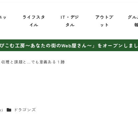
エッ
ライフスタ
IT・デジ
アウトプ
グル
イ
イル
タル
ット
ぴこむ工房〜あなたの街のWeb屋さん〜」をオープンしま
収穫と課題と…でも意義ある１勝
カテゴリー
ki
ドラゴンズ