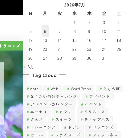
2026年7月
で
探
探
日
月
火
水
木
金
土
す
す
1
2
3
4
5
6
7
8
9
10
11
12
13
14
15
16
17
18
ドラゴンズ
19
20
21
22
23
24
25
26
27
28
29
30
31
« 6月
Tag Cloud
note
Web
WordPress
ともらぼ
なりたい自分チャレンジ
アドベント
アドベントカレンダー
イベント
エッセイ
カフェ
クリスマス
グルメ
スイーツ
ティップネス
トレーニング
ドアラ
ドラゴンズ
ビール
ファイターズ
フィットネス