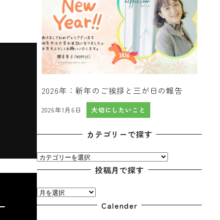
2026年：新年のご挨拶と三が日の報告
2026年1月6日
大切にしたいこと
投稿日
カテゴリーで探す
カ
テ
投稿月で探す
ゴ
投
リ
稿
Calender
ー
ー
月
で