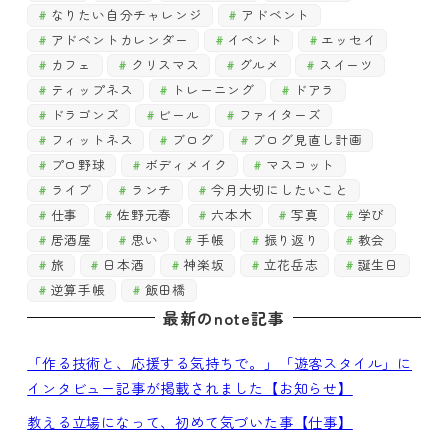
なりたい自分チャレンジ
アドベント
アドベントカレンダー
イベント
エッセイ
カフェ
クリスマス
グルメ
スイーツ
ティップネス
トレーニング
ドアラ
ドラゴンズ
ビール
ファイターズ
フィットネス
ブログ
ブログ見直し計画
プロ野球
ボディメイク
マスコット
ライブ
ランチ
今月大切にしたいこと
仕事
佐野元春
六本木
写真
学び
居酒屋
思い
手帳
振り返り
教会
旅
日本酒
神楽坂
立花岳志
誕生日
逆算手帳
飯田橋
最新のnote記事
「作る技術と、応援する気持ちで。」「遊客スタイル」に
インタビュー記事が掲載されました【お知らせ】
教える立場になって、初めて気づいた事【仕事】