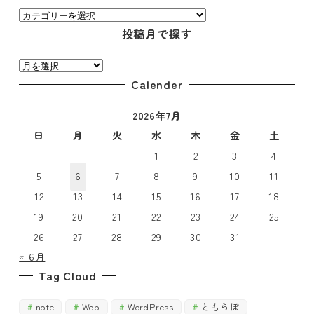
カ
テ
投稿月で探す
ゴ
投
リ
稿
Calender
ー
月
で
2026年7月
で
探
探
日
月
火
水
木
金
土
す
す
1
2
3
4
5
6
7
8
9
10
11
12
13
14
15
16
17
18
19
20
21
22
23
24
25
26
27
28
29
30
31
« 6月
Tag Cloud
note
Web
WordPress
ともらぼ