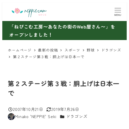
メ
イ
MENU
ン
「ねぴこむ工房〜あなたの街のWeb屋さん〜」を
コ
オープンしました！
ン
テ
ホームページ
最新の投稿
スポーツ
野球
ドラゴンズ
ン
第２ステージ第３戦：胴上げは日本一で
ツ
へ
移
第２ステージ第３戦：胴上げは日本一
動
で
2007年10月21日
2019年7月26日
投稿日
更新日
カテゴリー
Minako 'NEPPIE' Seki
ドラゴンズ
著
者