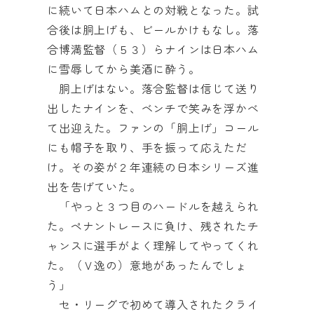
に続いて日本ハムとの対戦となった。試
合後は胴上げも、ビールかけもなし。落
合博満監督（５３）らナインは日本ハム
に雪辱してから美酒に酔う。
胴上げはない。落合監督は信じて送り
出したナインを、ベンチで笑みを浮かべ
て出迎えた。ファンの「胴上げ」コール
にも帽子を取り、手を振って応えただ
け。その姿が２年連続の日本シリーズ進
出を告げていた。
「やっと３つ目のハードルを越えられ
た。ペナントレースに負け、残されたチ
ャンスに選手がよく理解してやってくれ
た。（Ｖ逸の）意地があったんでしょ
う」
セ・リーグで初めて導入されたクライ