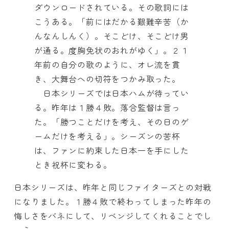
ダウンロードされている。その歌詞には
こうある。「前にはだかる艱難辛苦（か
んなんしんく）。そこどけ、そこどけ男
が通る。度胸免状のおれがゆく」。２１
年前の自分の歌のように、オレ流を貫
き、大舞台への切符をつかみ取った。
日本シリーズでは日本ハムが待ってい
る。昨年は１勝４敗。落合監督は言っ
た。「勝つことだけを考え、その日のゲ
ームだけを考える」。シーズンの苦杯
は、ファンに約束した日本一を手にした
とき祝杯に変わる。
日本シリーズは、昨年と同じファイターズとの対戦
になりました。１勝４敗で終わってしまった昨年の
悔しさをバネにして、リベンジしてくれることでし