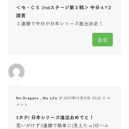
＜セ・ＣＳ 2ndステージ第３戰＞ 中日４?２
讀賣
３連勝で中日が日本シリーズ進出決定！
返信
No Dragons , No Life
が 2007年10月21日 23:24 にコ
メント
3タテ! 日本シリーズ進出おめでと！
思いがけず3連勝で簡単に(見えたｗ)日ハム