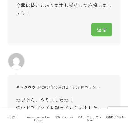
今季は勢いもありますし期待して応援しまし
ょう！
返信
ギンタロウ
が 2007年10月21日 16:07 にコメント
ねぴさん、やりましたね！
強いドラゴンズを観せてもらいました。
胴上げがなくてちょっと残念でしたが、
HOME
Welcome to the
プロフィール
プライバシーポリ
お問い合わせ
Party!
シー
日本一の時に存分にやってもらいましょう。