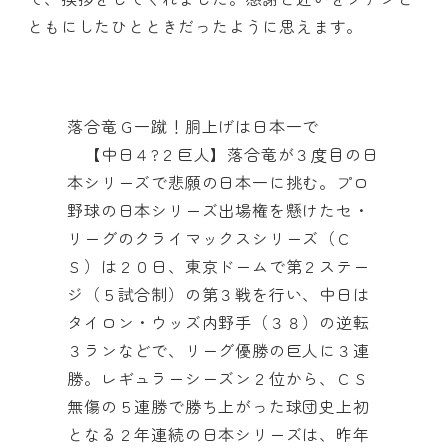
ともにしたひとときだったように思えます。
落合竜Ｇ一蹴！胴上げは日本一で
【中日４?２巨人】落合竜が３度目の日
本シリーズで悲願の日本一に挑む。プロ
野球の日本シリーズ出場権を懸けたセ・
リーグのクライマックスシリーズ（Ｃ
Ｓ）は２０日、東京ドームで第２ステー
ジ（５試合制）の第３戦を行い、中日は
タイロン・ウッズ内野手（３８）の逆転
３ランなどで、リーグ優勝の巨人に３連
勝。レギュラーシーズン２位から、ＣＳ
無傷の５連勝で勝ち上がった球団史上初
となる２年連続の日本シリーズは、昨年