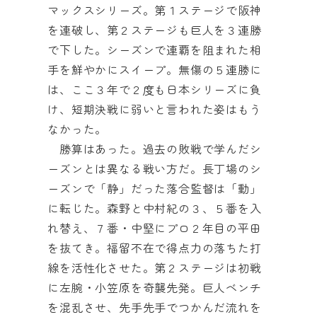
マックスシリーズ。第１ステージで阪神
を連破し、第２ステージも巨人を３連勝
で下した。シーズンで連覇を阻まれた相
手を鮮やかにスイープ。無傷の５連勝に
は、ここ３年で２度も日本シリーズに負
け、短期決戦に弱いと言われた姿はもう
なかった。
勝算はあった。過去の敗戦で学んだシ
ーズンとは異なる戦い方だ。長丁場のシ
ーズンで「静」だった落合監督は「動」
に転じた。森野と中村紀の３、５番を入
れ替え、７番・中堅にプロ２年目の平田
を抜てき。福留不在で得点力の落ちた打
線を活性化させた。第２ステージは初戦
に左腕・小笠原を奇襲先発。巨人ベンチ
を混乱させ、先手先手でつかんだ流れを