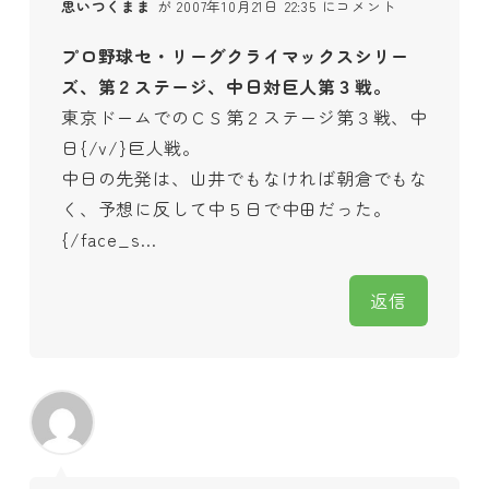
思いつくまま
が 2007年10月21日 22:35 にコメント
プロ野球セ・リーグクライマックスシリー
ズ、第２ステージ、中日対巨人第３戦。
東京ドームでのＣＳ第２ステージ第３戦、中
日{/v/}巨人戦。
中日の先発は、山井でもなければ朝倉でもな
く、予想に反して中５日で中田だった。
{/face_s…
返信