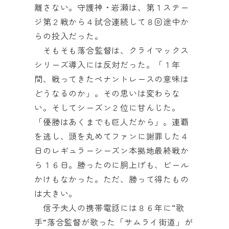
離さない。守護神・岩瀬は、第１ステー
ジ第２戦から４試合連続して８回途中か
らの投入だった。
そもそも落合監督は、クライマックス
シリーズ導入には反対だった。「１年
間、戦ってきたペナントレースの意味は
どうなるのか」。その思いは変わらな
い。そしてシーズン２位に甘んじた。
「優勝はあくまでも巨人だから」。連覇
を逃し、頭を丸めてファンに謝罪した４
日のレギュラーシーズン本拠地最終戦か
ら１６日。勝ったのに胴上げも、ビール
かけもなかった。ただ、勝って得たもの
は大きい。
信子夫人の携帯電話には８６年に“歌
手”落合監督が歌った「サムライ街道」が