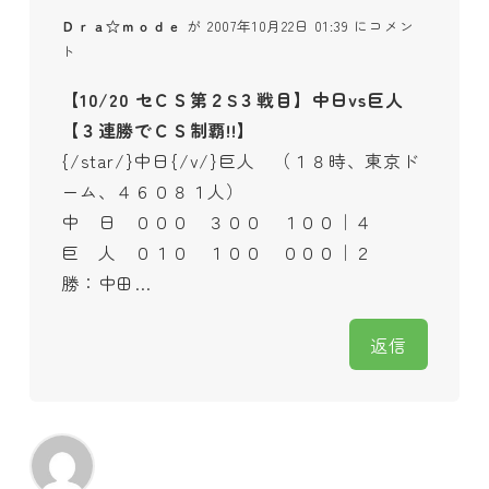
Ｄｒａ☆ｍｏｄｅ
が 2007年10月22日 01:39 にコメン
ト
【10/20 セＣＳ第２S３戦目】中日vs巨人
【３連勝でＣＳ制覇!!】
{/star/}中日{/v/}巨人 （１８時、東京ド
ーム、４６０８１人）
中 日 ０００ ３００ １００｜４
巨 人 ０１０ １００ ０００｜２
勝：中田…
返信