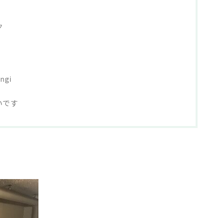
ク
ngi
いです