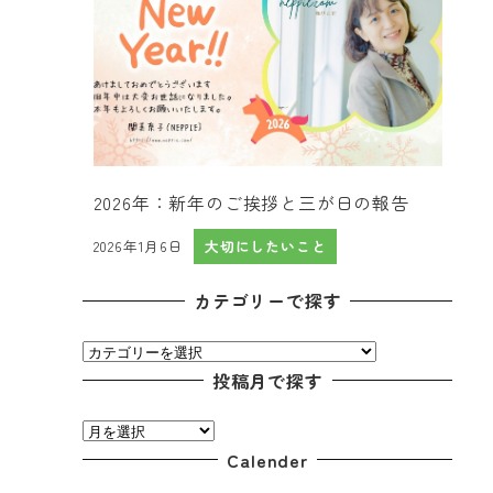
2026年：新年のご挨拶と三が日の報告
2026年1月6日
大切にしたいこと
投稿日
カテゴリーで探す
カ
テ
投稿月で探す
ゴ
投
リ
稿
Calender
ー
月
で