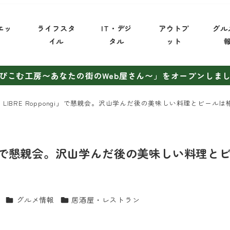
エッ
ライフスタ
IT・デジ
アウトプ
グル
イ
イル
タル
ット
ぴこむ工房〜あなたの街のWeb屋さん〜」をオープンしま
LIBRE Roppongi」で懇親会。沢山学んだ後の美味しい料理とビール
ngi」で懇親会。沢山学んだ後の美味しい料理と
カテゴリー
カテゴリー
グルメ情報
居酒屋・レストラン