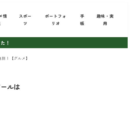
メ情
スポー
ポートフォ
手
趣味・実
報
ツ
リオ
帳
用
した！
は格別！【グルメ】
ビールは