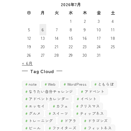
2026年7月
で
探
探
日
月
火
水
木
金
土
す
す
1
2
3
4
5
6
7
8
9
10
11
12
13
14
15
16
17
18
19
20
21
22
23
24
25
26
27
28
29
30
31
« 6月
Tag Cloud
note
Web
WordPress
ともらぼ
なりたい自分チャレンジ
アドベント
アドベントカレンダー
イベント
エッセイ
カフェ
クリスマス
グルメ
スイーツ
ティップネス
トレーニング
ドアラ
ドラゴンズ
ビール
ファイターズ
フィットネス