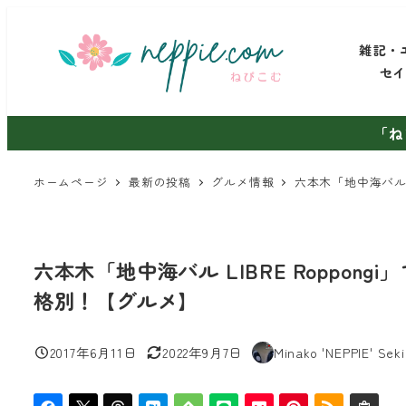
メ
イ
雑記・
ン
セ
コ
ン
「ね
テ
ン
ホームページ
最新の投稿
グルメ情報
六本木「地中海バル 
ツ
へ
移
六本木「地中海バル LIBRE Roppo
動
格別！【グルメ】
2017年6月11日
2022年9月7日
Minako 'NEPPIE' Seki
投稿日
更新日
著
者