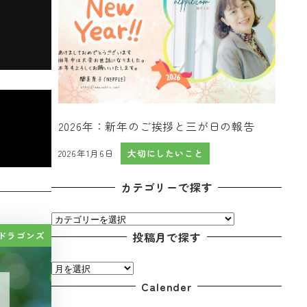
2026年：新年のご挨拶と三が日の報告
2026年1月6日
大切にしたいこと
投稿日
カテゴリーで探す
カ
テ
投稿月で探す
ドラゴンズ
ゴ
投
リ
稿
Calender
ー
月
で