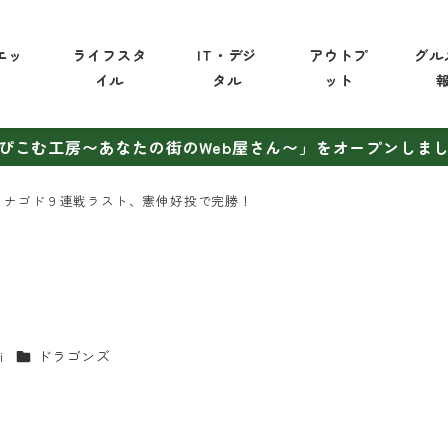
エッ
ライフスタ
IT・デジ
アウトプ
グル
イ
イル
タル
ット
ぴこむ工房〜あなたの街のWeb屋さん〜」をオープンしま
ナゴド９連戦ラスト、憲伸好投で完勝！
カテゴリー
i
ドラゴンズ