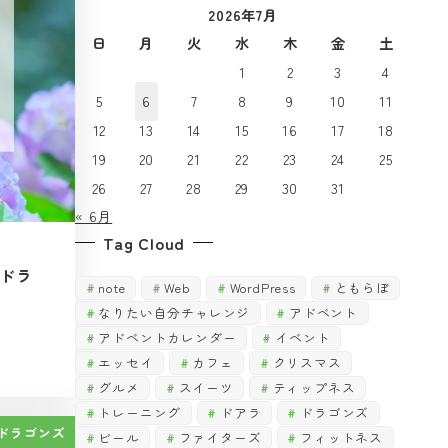
2026年7月
で
探
探
日
月
火
水
木
金
土
す
す
1
2
3
4
5
6
7
8
9
10
11
12
13
14
15
16
17
18
19
20
21
22
23
24
25
26
27
28
29
30
31
« 6月
Tag Cloud
ドラ
note
Web
WordPress
ともらぼ
なりたい自分チャレンジ
アドベント
アドベントカレンダー
イベント
エッセイ
カフェ
クリスマス
グルメ
スイーツ
ティップネス
トレーニング
ドアラ
ドラゴンズ
ドラゴンズ
ビール
ファイターズ
フィットネス