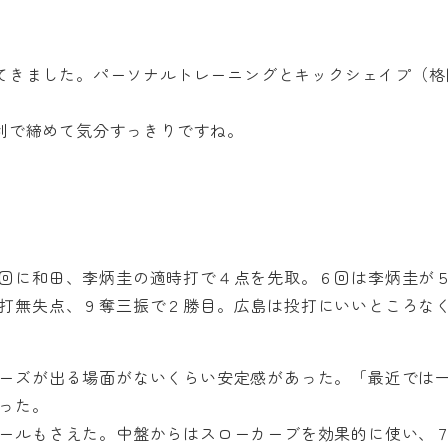
てきました。パーソナルトレーニングとキックシェイプ（格
利で締めて気分すっきりですね。
回に和田、李炳圭の適時打で４点を先取。６回は李炳圭が
打無失点、９奪三振で２勝目。広島は投打にいいところな
ーズが出る場面がないくらい安定感があった。「最近では
った。
ールもさえた。中盤からはスローカーブを効果的に使い、