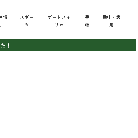
メ情
スポー
ポートフォ
手
趣味・実
報
ツ
リオ
帳
用
した！