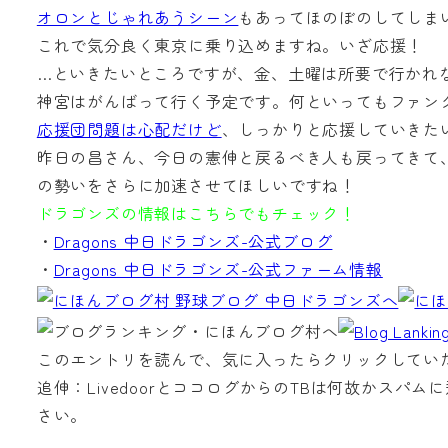
オロンとじゃれあうシーン
もあってほのぼのしてしま
これで気分良く東京に乗り込めますね。いざ応援！
…といきたいところですが、金、土曜は所要で行かれ
神宮はがんばって行く予定です。何といってもファン
応援団問題は心配だけど
、しっかりと応援していきた
昨日の昌さん、今日の憲伸と戻るべき人も戻ってきて
の勢いをさらに加速させてほしいですね！
ドラゴンズの情報はこちらでもチェック！
・
Dragons 中日ドラゴンズ-公式ブログ
・
Dragons 中日ドラゴンズ-公式ファーム情報
このエントリを読んで、気に入ったらクリックしてい
追伸：LivedoorとココログからのTBは何故かス
さい。