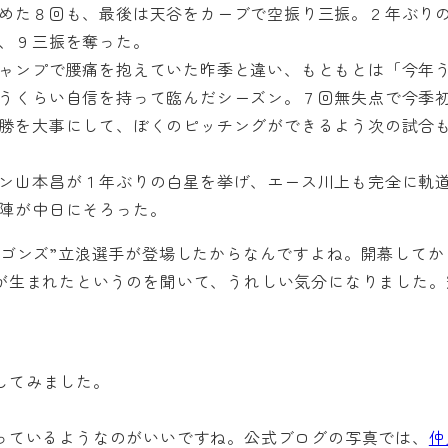
めた８回も、最後は天谷をカーブで空振り三振。２年ぶり
、９三振を奪った。
ャンプで腰痛を抱えていた昨季と違い、もともとは「今年
うくらい自信を持って臨んだシーズン。７回無失点で今季
勝を大事にして、ぼくのピッチングができるよう次の試合
ン山本昌が１年ぶりの白星を挙げ、エース川上も完全に軌
陣が中日にそろった。
ラゴンズ”立浪選手が登場したからなんですよね。開幕してか
が生まれたというのを聞いて、うれしい気分になりました。
プしてみました。
っているようなのがいいですね。公式ブログの写真では、
仲