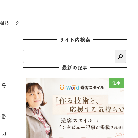
闘技エク
サイト内検索
検
索
最新の記事
仕事
５号
く、
一番
７回