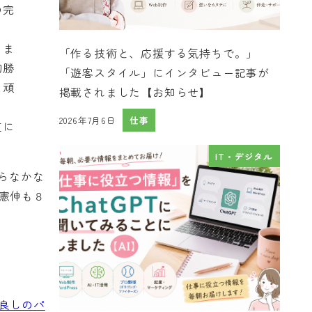
の完
うま
「作る技術と、応援する気持ちで。」
初勝
「遊客スタイル」にインタビュー記事が
も頑
掲載されました【お知らせ】
2026年7月6日
仕事
道に
投稿日
IT・デジタル
らなかな
憲伸も８
良しのパ