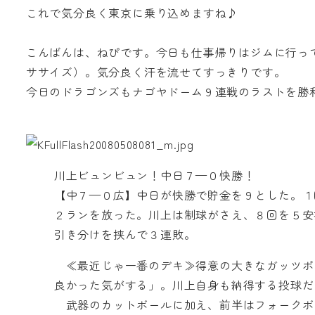
これで気分良く東京に乗り込めますね♪
こんばんは、ねぴです。今日も仕事帰りはジムに行っ
ササイズ）。気分良く汗を流せてすっきりです。
今日のドラゴンズもナゴヤドーム９連戦のラストを勝
川上ビュンビュン！中日７—０快勝！
【中７—０広】中日が快勝で貯金を９とした。１
２ランを放った。川上は制球がさえ、８回を５安
引き分けを挟んで３連敗。
≪最近じゃ一番のデキ≫得意の大きなガッツポ
良かった気がする」。川上自身も納得する投球だ
武器のカットボールに加え、前半はフォークボ