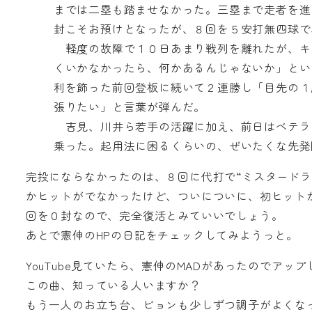
までは二塁も踏ませなかった。三塁まで走者を進
封こそお預けとなったが、８回を５安打無四球で
軽度の故障で１０日あまり戦列を離れたが、キ
くいかなかったら、何かあるんじゃないか」とい
利を飾った前回登板に続いて２連勝し「目先の１
張りたい」と言葉が弾んだ。
吉見、川井ら若手の活躍に加え、前日はベテラ
乗った。起用法に困るくらいの、ぜいたくな先発
完投にならなかったのは、８回に代打で“ミスタード
かヒットがでなかったけど、ついについに、初ヒット
回を０封なので、完全復活とみていいでしょう。
あとで憲伸のHPの日記をチェックしてみようっと。
YouTube見ていたら、憲伸のMADがあったのでアッ
この曲、知っている人いますか？
もう一人のお立ち台、ビョンも少しずつ調子がよくな