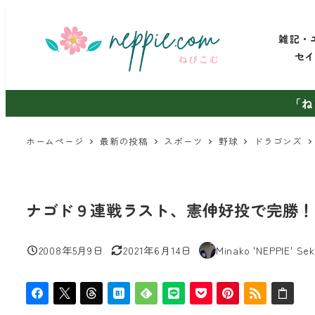
メ
イ
雑記・
ン
セ
コ
ン
「ね
テ
ン
ホームページ
最新の投稿
スポーツ
野球
ドラゴンズ
ツ
へ
移
ナゴド９連戦ラスト、憲伸好投で完勝！
動
2008年5月9日
2021年6月14日
Minako 'NEPPIE' Sek
投稿日
更新日
著
者