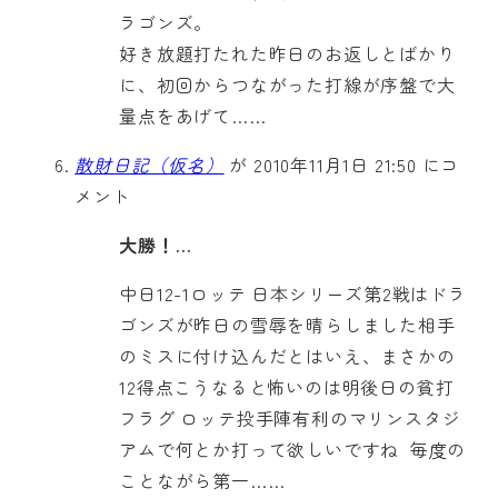
ラゴンズ。
好き放題打たれた昨日のお返しとばかり
に、初回からつながった打線が序盤で大
量点をあげて……
散財日記（仮名）
が 2010年11月1日 21:50 にコ
メント
大勝！…
中日12-1ロッテ 日本シリーズ第2戦はドラ
ゴンズが昨日の雪辱を晴らしました相手
のミスに付け込んだとはいえ、まさかの
12得点こうなると怖いのは明後日の貧打
フラグ ロッテ投手陣有利のマリンスタジ
アムで何とか打って欲しいですね 毎度の
ことながら第一……