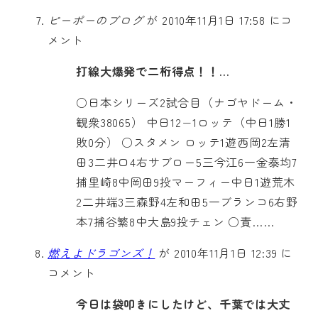
ピーポーのブログ
が 2010年11月1日 17:58 にコ
メント
打線大爆発で二桁得点！！…
○日本シリーズ2試合目（ナゴヤドーム・
観衆38065） 中日12−1ロッテ（中日1勝1
敗0分） ○スタメン ロッテ1遊西岡2左清
田3二井口4右サブロー5三今江6一金泰均7
捕里崎8中岡田9投マーフィー中日1遊荒木
2二井端3三森野4左和田5一ブランコ6右野
本7捕谷繁8中大島9投チェン ○責……
燃えよドラゴンズ！
が 2010年11月1日 12:39 に
コメント
今日は袋叩きにしたけど、千葉では大丈