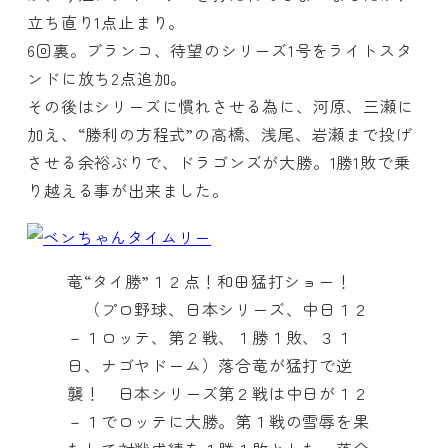
立ち直り1点止まり。
6回裏。ブランコ、待望のシリーズ1号をライトスタ
ンドに放ち2点追加。
その後はシリーズに慣れさせる為に、河原、三瀬に
加え、“勝利の方程式”の高橋、浅尾、岩瀬まで投げ
させる余裕ぶりで、ドラゴンズが大勝。1勝1敗で乗
り越える事が出来ました。
竜“タイ勝”１２点！和田猛打ショー！
（プロ野球、日本シリーズ、中日１２
－１ロッテ、第２戦、１勝１敗、３１
日、ナゴヤドーム）落合竜が猛打で逆
襲！ 日本シリーズ第２戦は中日が１２
－１でロッテに大勝。第１戦の雪辱を果