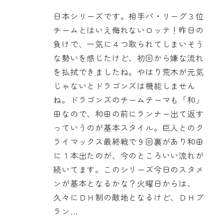
日本シリーズです。相手パ・リーグ３位
チームとはいえ侮れないロッテ！昨日の
負けで、一気に４つ取られてしまいそう
な勢いを感じたけど、初回から嫌な流れ
を払拭できましたね。やはり荒木が元気
じゃないとドラゴンズは機能しません
ね。ドラゴンズのチームテーマも「和」
田なので、和田の前にランナー出て返す
っていうのが基本スタイル。巨人とのク
ライマックス最終戦で９回裏があり和田
に１本出たのが、今のところいい流れが
続いてます。このシリーズ今日のスタメ
ンが基本となるかな？火曜日からは、
久々にＤＨ制の敵地となるけど、ＤＨブ
ラン…