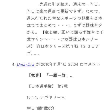
先週に引き続き、週末の一昨日、
昨日は家の用事で更新できず。なので、
週末行われた主なスポーツの結果を２本
立てでまとめて・・・。まずは野球ネタ
から。 【竜と鴎、互いに譲らず舞台は千
葉マリンへ・・・プロ野球日本シリー
ズ】 ◎日本シリーズ第１戦（３０日ナ
ゴ……
Uma-Dra
が 2010年11月1日 23:04 にコメント
【竜専】 「一勝一敗」…
【日本選手権】 第2戦
18：15 ナゴヤドーム
中日 1勝1敗0分