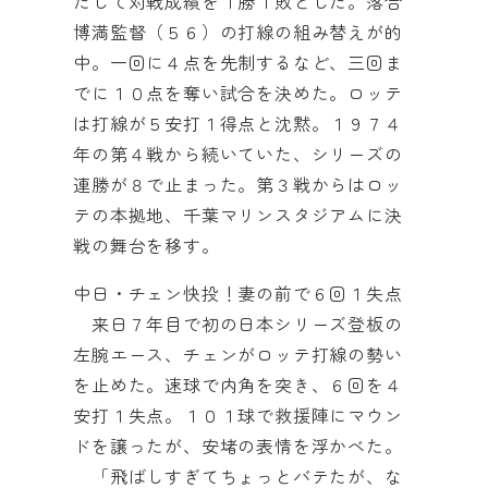
たして対戦成績を１勝１敗とした。落合
博満監督（５６）の打線の組み替えが的
中。一回に４点を先制するなど、三回ま
でに１０点を奪い試合を決めた。ロッテ
は打線が５安打１得点と沈黙。１９７４
年の第４戦から続いていた、シリーズの
連勝が８で止まった。第３戦からはロッ
テの本拠地、千葉マリンスタジアムに決
戦の舞台を移す。
中日・チェン快投！妻の前で６回１失点
来日７年目で初の日本シリーズ登板の
左腕エース、チェンがロッテ打線の勢い
を止めた。速球で内角を突き、６回を４
安打１失点。１０１球で救援陣にマウン
ドを譲ったが、安堵の表情を浮かべた。
「飛ばしすぎてちょっとバテたが、な