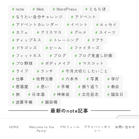
note
Web
WordPress
ともらぼ
なりたい自分チャレンジ
アドベント
アドベントカレンダー
イベント
エッセイ
カフェ
クリスマス
グルメ
スイーツ
ティップネス
トレーニング
ドアラ
ドラゴンズ
ビール
ファイターズ
フィットネス
ブログ
ブログ見直し計画
プロ野球
ボディメイク
マスコット
ライブ
ランチ
今月大切にしたいこと
仕事
佐野元春
六本木
写真
学び
居酒屋
思い
手帳
振り返り
教会
旅
日本酒
神楽坂
立花岳志
誕生日
逆算手帳
飯田橋
最新のnote記事
「作る技術と、応援する気持ちで。」「遊客スタイル」に
HOME
Welcome to the
プロフィール
プライバシーポリ
お問い合わせ
Party!
シー
インタビュー記事が掲載されました【お知らせ】