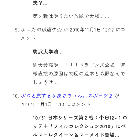
夫？…
第２戦はやりたい放題で大勝。…
ふ～たの珍道中☆
が 2010年11月1日 12:12 にコ
メント
駒沢大学魂…
駒大最高や！！！！ドラゴンズ公式 速
報直接の勝因は初回の荒木と森野なんで
しょうけ…
ポロと旅する＆あさちゃん。スポーツ２
が
2010年11月1日 11:18 にコメント
10/31 日本シリーズ第２戦：中日12-１ロ
ッテ＋「フィルコレクション2010」にベ
ルマーレクイーン＆マーメイド登場…