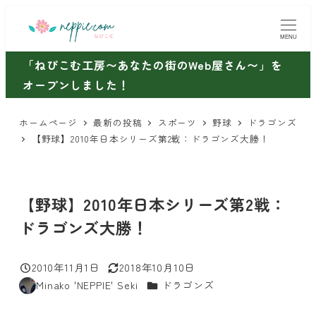
メ
イ
MENU
ン
「ねぴこむ工房〜あなたの街のWeb屋さん〜」を
コ
オープンしました！
ン
テ
ホームページ
最新の投稿
スポーツ
野球
ドラゴンズ
ン
【野球】2010年日本シリーズ第2戦：ドラゴンズ大勝！
ツ
へ
移
【野球】2010年日本シリーズ第2戦：
動
ドラゴンズ大勝！
2010年11月1日
2018年10月10日
投稿日
更新日
カテゴリー
Minako 'NEPPIE' Seki
ドラゴンズ
著
者