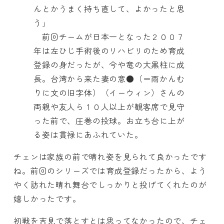
んとかうまく持ち直して、よかったと思
う」
前回チームが日本一となった２００７
年は左ひじ手術後のリハビリのため育成
登録の身だったが、今や竜の大黒柱に成
長。台湾から来た妻の意●（＝雨かんむ
りに文の旧字体）（イーウィン）さんの
両親や友人ら１０人以上が観客席で見守
った前で、圧巻の投球。お立ち台に上が
る姿は貫禄にあふれていた。
チェンは家族の前で晴れ姿を見られて良かったです
ね。前回のシリーズでは育成登録だったから、よう
やく訪れた晴れ舞台でしっかりと投げてくれたのが
嬉しかったです。
初戦を吉見で落とすとは思ってなかったので、チェ