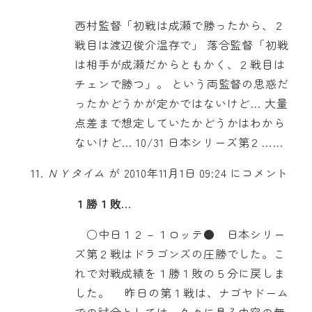
西村監督「初戦は成瀬で勝ったから、２
戦目は渡辺俊介温存で」 落合監督「初戦
は相手が成瀬だからともかく、２戦目は
チェンで勝つ」。 という両監督の思惑だ
ったかどうかが定かではないけど… 大量
点差まで想定していたかどうかはわから
ないけど… 10/31 日本シリーズ第２……
ＮＹタイム
が 2010年11月1日 09:24 にコメント
１勝１敗…
○中日１２－１ロッテ● 日本シリー
ズ第２戦はドラゴンズの圧勝でした。こ
れで対戦成績を１勝１敗の５分に戻しま
した。 昨日の第１戦は、ナゴヤドーム
での試合としては、久々に見る内容の無