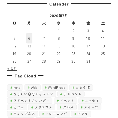
稿
Calender
ー
月
で
2026年7月
で
探
探
日
月
火
水
木
金
土
す
す
1
2
3
4
5
6
7
8
9
10
11
12
13
14
15
16
17
18
19
20
21
22
23
24
25
26
27
28
29
30
31
« 6月
Tag Cloud
note
Web
WordPress
ともらぼ
なりたい自分チャレンジ
アドベント
アドベントカレンダー
イベント
エッセイ
カフェ
クリスマス
グルメ
スイーツ
ティップネス
トレーニング
ドアラ