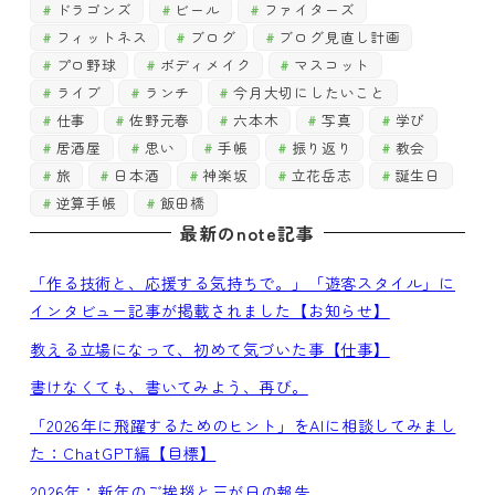
ドラゴンズ
ビール
ファイターズ
フィットネス
ブログ
ブログ見直し計画
プロ野球
ボディメイク
マスコット
ライブ
ランチ
今月大切にしたいこと
仕事
佐野元春
六本木
写真
学び
居酒屋
思い
手帳
振り返り
教会
旅
日本酒
神楽坂
立花岳志
誕生日
逆算手帳
飯田橋
最新のnote記事
「作る技術と、応援する気持ちで。」「遊客スタイル」に
インタビュー記事が掲載されました【お知らせ】
教える立場になって、初めて気づいた事【仕事】
書けなくても、書いてみよう、再び。
「2026年に飛躍するためのヒント」をAIに相談してみまし
た：ChatGPT編【目標】
2026年：新年のご挨拶と三が日の報告