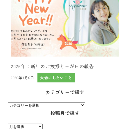
2026年：新年のご挨拶と三が日の報告
2026年1月6日
大切にしたいこと
投稿日
カテゴリーで探す
カ
テ
投稿月で探す
ゴ
投
リ