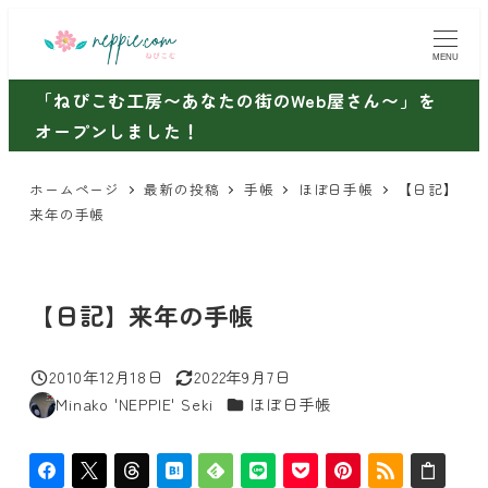
メ
イ
MENU
ン
「ねぴこむ工房〜あなたの街のWeb屋さん〜」を
コ
オープンしました！
ン
テ
ホームページ
最新の投稿
手帳
ほぼ日手帳
【日記】
ン
来年の手帳
ツ
へ
移
【日記】来年の手帳
動
2010年12月18日
2022年9月7日
投稿日
更新日
カテゴリー
Minako 'NEPPIE' Seki
ほぼ日手帳
著
者