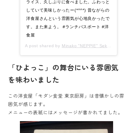
ライス、久しぶりに食べました。ふわっと
していて美味しかったー(*^^*) 昔ながらの
洋食屋さんという雰囲気が心地良かったで
す。また来よう。 #ランチパスポート #洋
食屋
A post shared by
Minako "NEPPIE" Seki
(@neppie2
「ひよっこ」の舞台にいる雰囲気
を味わいました
この洋食屋「モダン食堂 東京厨房」は昔懐かしの雰
囲気が感じます。
メニューの表紙にはメッセージが書かれてました。