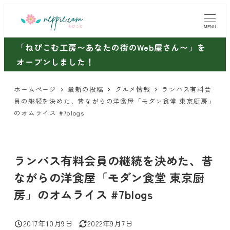
メ
イ
MENU
ン
「ねぴこむ工房〜あなたの街のWeb屋さん〜」を
コ
オープンしました！
ン
テ
ホームページ
最新の投稿
グルメ情報
ランパス有料会
ン
員の継続を決めた、昔ながらの洋食屋「モダン食堂 東京厨房」
ツ
のオムライス #7blogs
へ
移
動
ランパス有料会員の継続を決めた、昔
ながらの洋食屋「モダン食堂 東京厨
房」のオムライス #7blogs
2017年10月9日
2022年9月7日
投稿日
更新日