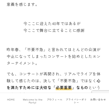
意義を感じます。
今ここに迎えた40年ではあるが
今ここで舞台に立てることに感謝
昨年春、「不要不急」と言われてほとんどの公演が
中止になってしまったコンサートを始めとしたエン
ターテイメント。
でも、コンサートが再開され、リアルでライブを体
験して感じたのは、決して「不要不急」ではなく
心
を満たすためには大切な「
必要重要
」なもの
という
ことでした。
HOME
Welcome to the
プロフィール
プライバシーポリ
お問い合わせ
Party!
シー
武道館、大阪城ホールと2日間行われるコンサート