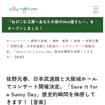
メ
イ
MENU
ン
「ねぴこむ工房〜あなたの街のWeb屋さん〜」を
コ
オープンしました！
ン
テ
ホームページ
最新の投稿
趣味・実用
音楽
佐野元春
ン
佐野元春、日本武道館と大阪城ホールでコンサート開催決
ツ
定。「Save It for a Sunny Day」歴史的瞬間を体感してきま
す！【音楽】 ‬
へ
移
動
佐野元春、日本武道館と大阪城ホール
でコンサート開催決定。「Save It for
a Sunny Day」歴史的瞬間を体感して
きます！【音楽】 ‬