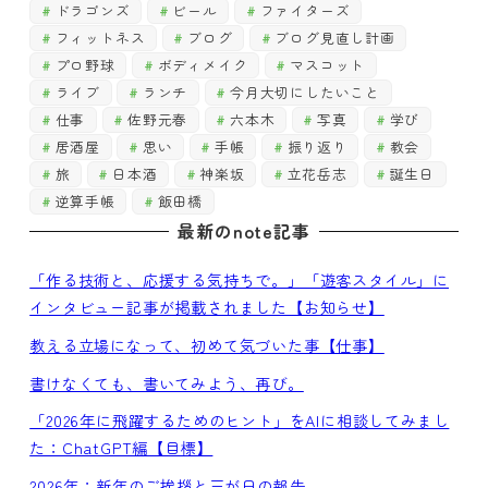
ドラゴンズ
ビール
ファイターズ
フィットネス
ブログ
ブログ見直し計画
プロ野球
ボディメイク
マスコット
ライブ
ランチ
今月大切にしたいこと
仕事
佐野元春
六本木
写真
学び
居酒屋
思い
手帳
振り返り
教会
旅
日本酒
神楽坂
立花岳志
誕生日
逆算手帳
飯田橋
最新のnote記事
「作る技術と、応援する気持ちで。」「遊客スタイル」に
インタビュー記事が掲載されました【お知らせ】
教える立場になって、初めて気づいた事【仕事】
書けなくても、書いてみよう、再び。
「2026年に飛躍するためのヒント」をAIに相談してみまし
た：ChatGPT編【目標】
2026年：新年のご挨拶と三が日の報告