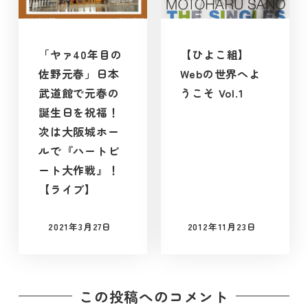
「ヤァ40年目の
【ひよこ組】
佐野元春」日本
Webの世界へよ
武道館で元春の
うこそ Vol.1
誕生日を祝福！
次は大阪城ホー
ルで『ハートビ
ート大作戦』！
【ライブ】
2021年3月27日
2012年11月23日
投稿日
投稿日
この投稿へのコメント