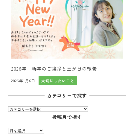
2026年：新年のご挨拶と三が日の報告
2026年1月6日
大切にしたいこと
投稿日
カテゴリーで探す
カ
テ
投稿月で探す
ゴ
投
リ