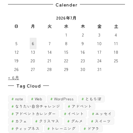
稿
Calender
ー
月
で
2026年7月
で
探
探
日
月
火
水
木
金
土
す
す
1
2
3
4
5
6
7
8
9
10
11
12
13
14
15
16
17
18
19
20
21
22
23
24
25
26
27
28
29
30
31
« 6月
Tag Cloud
note
Web
WordPress
ともらぼ
なりたい自分チャレンジ
アドベント
アドベントカレンダー
イベント
エッセイ
カフェ
クリスマス
グルメ
スイーツ
ティップネス
トレーニング
ドアラ