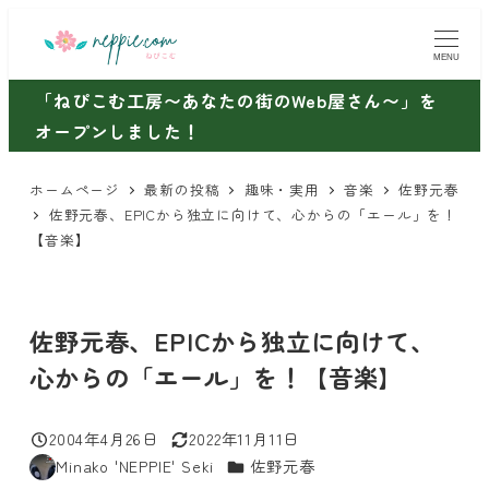
メ
イ
MENU
ン
「ねぴこむ工房〜あなたの街のWeb屋さん〜」を
コ
オープンしました！
ン
テ
ホームページ
最新の投稿
趣味・実用
音楽
佐野元春
ン
佐野元春、EPICから独立に向けて、心からの「エール」を！
ツ
【音楽】
へ
移
動
佐野元春、EPICから独立に向けて、
心からの「エール」を！【音楽】
2004年4月26日
2022年11月11日
投稿日
更新日
カテゴリー
Minako 'NEPPIE' Seki
佐野元春
著