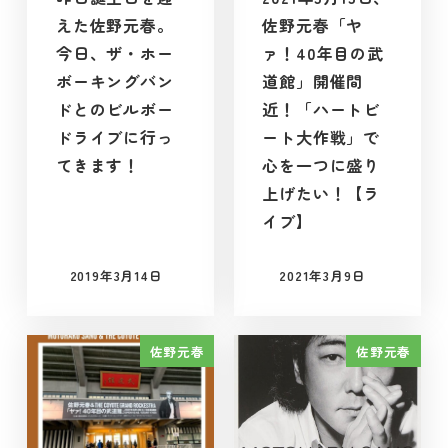
えた佐野元春。
佐野元春「ヤ
今日、ザ・ホー
ァ！40年目の武
ボーキングバン
道館」開催間
ドとのビルボー
近！「ハートビ
ドライブに行っ
ート大作戦」で
てきます！
心を一つに盛り
上げたい！【ラ
イブ】
2019年3月14日
2021年3月9日
投稿日
投稿日
佐野元春
佐野元春