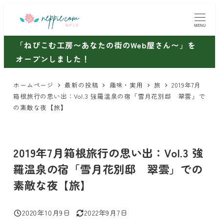
メ
イ
MENU
ン
「ねぴこむ工房〜あなたの街のWeb屋さん〜」を
コ
オープンしました！
ン
テ
ホームページ
最新の投稿
趣味・実用
旅
2019年7月
ン
箱根旅行の思い出：Vol.3 強羅温泉の宿「雪月花別邸 翠雲」で
ツ
の素敵な夜【旅】
へ
移
動
2019年7月箱根旅行の思い出：Vol.3 強
羅温泉の宿「雪月花別邸 翠雲」での
素敵な夜【旅】
2020年10月9日
2022年9月7日
投稿日
更新日