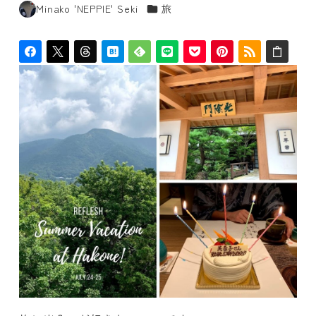
カテゴリー
Minako 'NEPPIE' Seki
旅
著
者