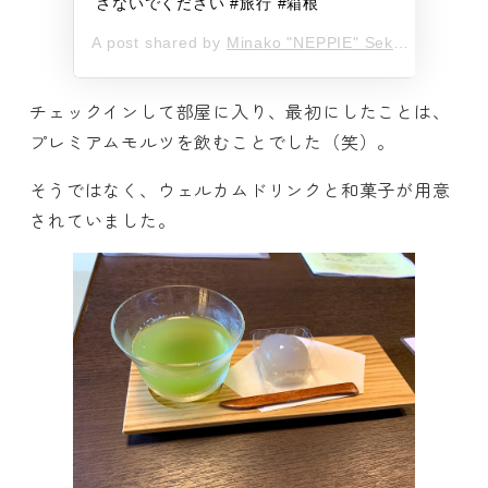
さないでください #旅行 #箱根
A post shared by
Minako "NEPPIE" Seki
(@neppie2
チェックインして部屋に入り、最初にしたことは、
プレミアムモルツを飲むことでした（笑）。
そうではなく、ウェルカムドリンクと和菓子が用意
されていました。