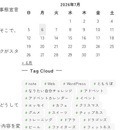
2026年7月
で
探
事態宣言
探
日
月
火
水
木
金
土
す
す
1
2
3
4
5
6
7
8
9
10
11
そこで、
12
13
14
15
16
17
18
19
20
21
22
23
24
25
クがスタ
26
27
28
29
30
31
« 6月
Tag Cloud
note
Web
WordPress
ともらぼ
なりたい自分チャレンジ
アドベント
アドベントカレンダー
イベント
どうして
エッセイ
カフェ
クリスマス
グルメ
スイーツ
ティップネス
トレーニング
ドアラ
ドラゴンズ
干内容を変
ビール
ファイターズ
フィットネス