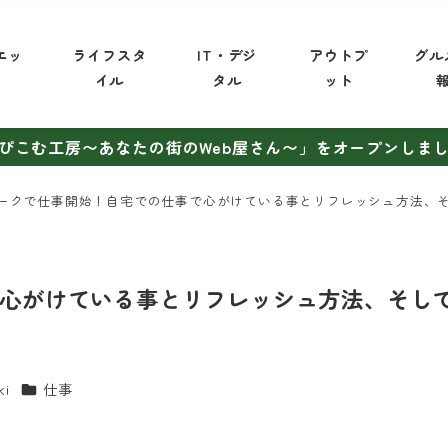
エッ
ライフスタ
IT・デジ
アウトプ
グル
イ
イル
タル
ット
ぴこむ工房〜あなたの街のWeb屋さん〜」をオープンしま
ークで仕事開始！自宅での仕事で心がけている事とリフレッシュ方法、
心がけている事とリフレッシュ方法、そし
カテゴリー
ki
仕事