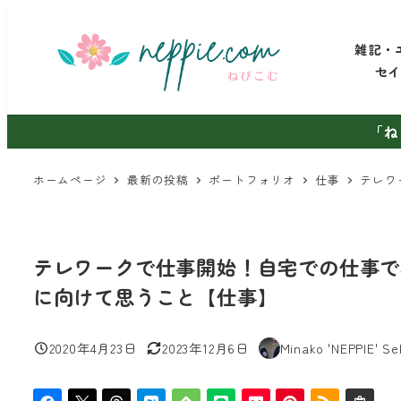
メ
イ
雑記・
ン
セ
コ
ン
「ね
テ
ン
ホームページ
最新の投稿
ポートフォリオ
仕事
テレワ
ツ
へ
移
テレワークで仕事開始！自宅での仕事で
動
に向けて思うこと【仕事】
2020年4月23日
2023年12月6日
Minako 'NEPPIE' Se
投稿日
更新日
著
者