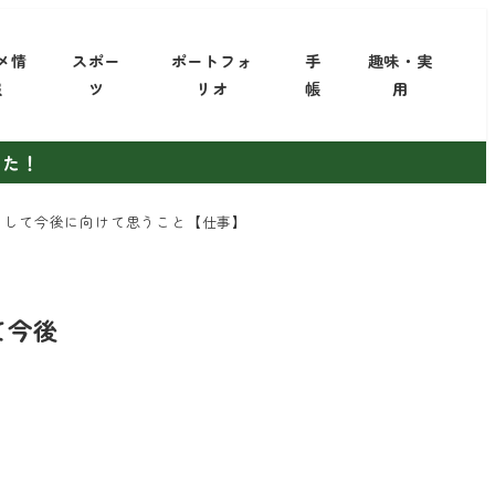
メ情
スポー
ポートフォ
手
趣味・実
報
ツ
リオ
帳
用
した！
そして今後に向けて思うこと【仕事】
て今後